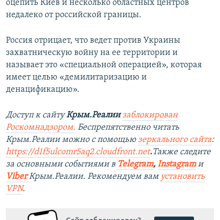
оцепить Киев и несколько областных центров
недалеко от российской границы.
Россия отрицает, что ведет против Украины
захватническую войну на ее территории и
называет это «специальной операцией», которая
имеет целью «демилитаризацию и
денацификацию».
Доступ к сайту
Крым.Реалии
заблокирован
Роскомнадзором.
Беспрепятственно читать
Крым.Реалии можно с помощью
зеркального сайта
:
https://d1f5ulcomr5aq2.cloudfront.net
.
Также следите
за основными событиями в
Telegram
,
Instagram
и
Viber
Крым.Реалии. Рекомендуем вам
установить
VPN
.