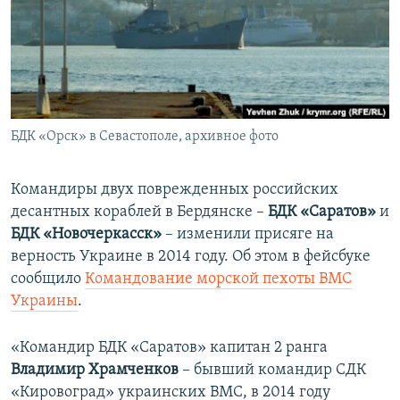
ПРИСОЕДИНЯЙТЕСЬ!
ПОБЕДИТЕЛЕЙ НЕ СУДЯТ?
КРЫМ.НЕПОКОРЕННЫЙ
ELIFBE
УКРАИНСКАЯ ПРОБЛЕМА КРЫМА
Все сайты RFE/RL
БДК «Орск» в Севастополе, архивное фото
Командиры двух поврежденных российских
десантных кораблей в Бердянске –
БДК «Саратов»
и
БДК «Новочеркасск»
– изменили присяге на
верность Украине в 2014 году. Об этом в фейсбуке
сообщило
Командование морской пехоты ВМС
Украины
.
«Командир БДК «Саратов» капитан 2 ранга
Владимир Храмченков
– бывший командир СДК
«Кировоград» украинских ВМС, в 2014 году