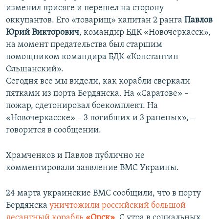
изменил присяге и перешел на сторону
оккупантов. Его «товарищ» капитан 2 ранга
Павлов
Юрий Викторович
, командир БДК «Новочеркасск»,
на момент предательства был старшим
помощником командира БДК «Константин
Ольшанский».
Сегодня все мы видели, как корабли сверкали
пятками из порта Бердянска. На «Саратове» –
пожар, сдетонировал боекомплект. На
«Новочеркасске» – 3 погибших и 3 раненых», –
говорится в сообщении.
Храмченков и Павлов публично не
комментировали заявление ВМС Украины.
24 марта украинские ВМС сообщили, что в порту
Бердянска
уничтожили российский большой
десантный корабль
«Орск»
. С утра в социальных