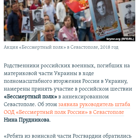
ПРИСОЕДИНЯЙТЕСЬ!
ПОБЕДИТЕЛЕЙ НЕ СУДЯТ?
КРЫМ.НЕПОКОРЕННЫЙ
ELIFBE
УКРАИНСКАЯ ПРОБЛЕМА КРЫМА
Все сайты RFE/RL
Акция «Бессмертный полк» в Севастополе, 2018 год
Родственники российских военных, погибших на
материковой части Украины в ходе
полномасштабного вторжения России в Украину,
намерены принять участие в российском шествии
«Бессмертный полк»
в аннексированном
Севастополе. Об этом
заявила руководитель штаба
ООД «Бессмертный полк России» в Севастополе
Нина Прудникова
.
«Ребята из воинской части Росгвардии обратились