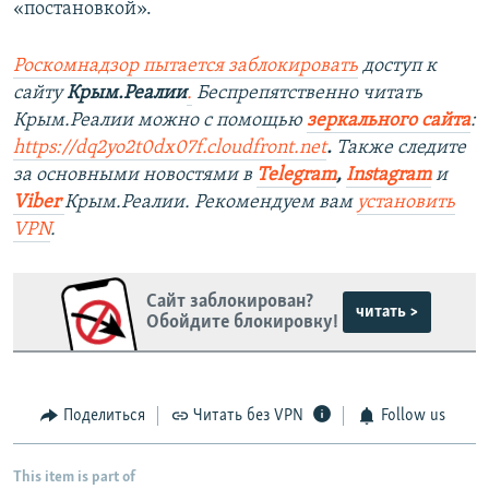
«постановкой».
Роскомнадзор пытается заблокировать
доступ к
сайту
Крым.Реалии
.
Беспрепятственно читать
Крым.Реалии можно с помощью
зеркального сайта
:
https://dq2yo2t0dx07f.cloudfront.net
.
Также следите
за основными новостями в
Telegram
,
Instagram
и
Viber
Крым.Реалии. Рекомендуем вам
установить
VPN
.
Сайт заблокирован?
читать >
Обойдите блокировку!
Поделиться
Читать без VPN
Follow us
This item is part of