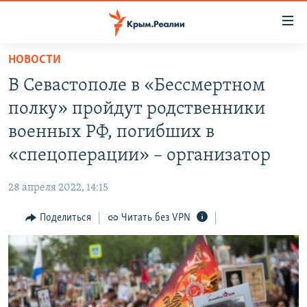
Доступность
ссылки
Вернуться
НОВОСТИ
к
НОВОСТИ
В Севастополе в «Бессмертном
основному
СПЕЦПРОЕКТЫ
содержанию
полку» пройдут родственники
ВОДА
Вернутся
ГРУЗ 200
военных РФ, погибших в
к
ИСТОРИЯ
КАРТА ВОЕННЫХ ОБЪЕКТОВ КРЫМА
«спецоперации» – организатор
главной
ЕЩЕ
11 ЛЕТ ОККУПАЦИИ КРЫМА. 11 ИСТОРИЙ СОПРОТИВЛЕНИЯ
навигации
28 апреля 2022, 14:15
Вернутся
РАДІО СВОБОДА
ИНТЕРАКТИВ
к
Поделиться
Читать без VPN
КАК ОБОЙТИ БЛОКИРОВКУ
ИНФОГРАФИКА
поиску
ТЕЛЕПРОЕКТ КРЫМ.РЕАЛИИ
Українською
СОВЕТЫ ПРАВОЗАЩИТНИКОВ
Qırımtatar
ПРОПАВШИЕ БЕЗ ВЕСТИ