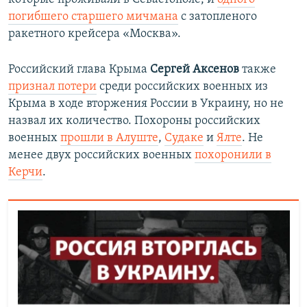
погибшего старшего мичмана
с затопленого
ракетного крейсера «Москва».
Российский глава Крыма
Сергей Аксенов
также
признал потери
среди российских военных из
Крыма в ходе вторжения России в Украину, но не
назвал их количество. Похороны российских
военных
прошли в Алуште
,
Судаке
и
Ялте
. Не
менее двух российских военных
похоронили в
Керчи
.