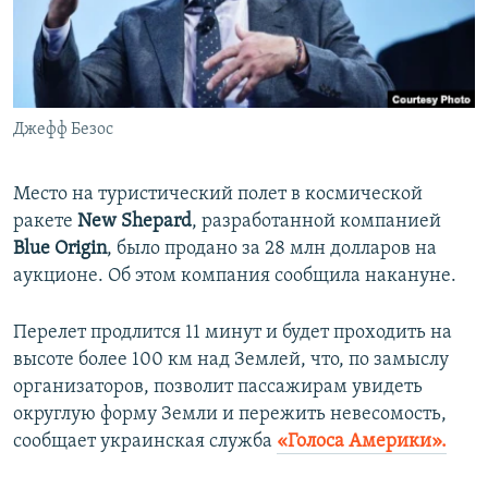
ПРИСОЕДИНЯЙТЕСЬ!
ПОБЕДИТЕЛЕЙ НЕ СУДЯТ?
КРЫМ.НЕПОКОРЕННЫЙ
ELIFBE
Джефф Безос
УКРАИНСКАЯ ПРОБЛЕМА КРЫМА
Все сайты RFE/RL
Место на туристический полет в космической
ракете
New Shepard
, разработанной компанией
Blue Origin
, было продано за 28 млн долларов на
аукционе. Об этом компания сообщила накануне.
Перелет продлится 11 минут и будет проходить на
высоте более 100 км над Землей, что, по замыслу
организаторов, позволит пассажирам увидеть
округлую форму Земли и пережить невесомость,
сообщает украинская служба
«Голоса Америки».