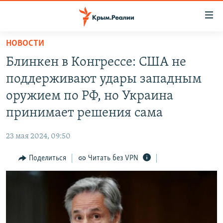
Доступность
ссылки
Вернуться
НОВОСТИ
к
НОВОСТИ
Блинкен в Конгрессе: США не
основному
СПЕЦПРОЕКТЫ
содержанию
поддерживают удары западным
ВОДА
Вернутся
ГРУЗ 200
оружием по РФ, но Украина
к
ИСТОРИЯ
КАРТА ВОЕННЫХ ОБЪЕКТОВ КРЫМА
принимает решения сама
главной
ЕЩЕ
11 ЛЕТ ОККУПАЦИИ КРЫМА. 11 ИСТОРИЙ СОПРОТИВЛЕНИЯ
навигации
23 мая 2024, 09:50
Вернутся
РАДІО СВОБОДА
ИНТЕРАКТИВ
к
Поделиться
Читать без VPN
КАК ОБОЙТИ БЛОКИРОВКУ
ИНФОГРАФИКА
поиску
ТЕЛЕПРОЕКТ КРЫМ.РЕАЛИИ
Українською
СОВЕТЫ ПРАВОЗАЩИТНИКОВ
Qırımtatar
ПРОПАВШИЕ БЕЗ ВЕСТИ