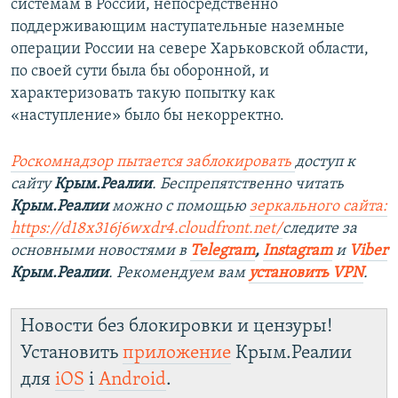
системам в России, непосредственно
поддерживающим наступательные наземные
операции России на севере Харьковской области,
по своей сути была бы оборонной, и
характеризовать такую попытку как
«наступление» было бы некорректно.
Роскомнадзор пытается заблокировать
доступ к
сайту
Крым.Реалии
. Беспрепятственно читать
Крым.Реалии
можно с помощью
зеркального сайта:
https://d18x316j6wxdr4.cloudfront.net/
следите за
основными новостями в
Telegram
,
Instagram
и
Viber
Крым.Реалии
. Рекомендуем вам
установить
VPN
.
Новости без блокировки и цензуры!
Установить
приложение
Крым.Реалии
для
iOS
і
Android
.