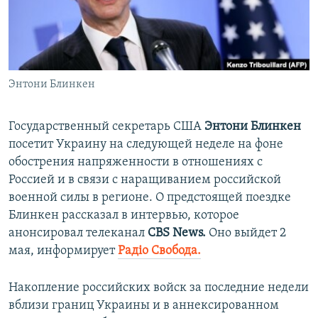
ПРИСОЕДИНЯЙТЕСЬ!
ПОБЕДИТЕЛЕЙ НЕ СУДЯТ?
КРЫМ.НЕПОКОРЕННЫЙ
ELIFBE
Энтони Блинкен
УКРАИНСКАЯ ПРОБЛЕМА КРЫМА
Все сайты RFE/RL
Государственный секретарь США
Энтони Блинкен
посетит Украину на следующей неделе на фоне
обострения напряженности в отношениях с
Россией и в связи с наращиванием российской
военной силы в регионе. О предстоящей поездке
Блинкен рассказал в интервью, которое
анонсировал телеканал
CBS News.
Оно выйдет 2
мая, информирует
Радіо Свобода.
Накопление российских войск за последние недели
вблизи границ Украины и в аннексированном