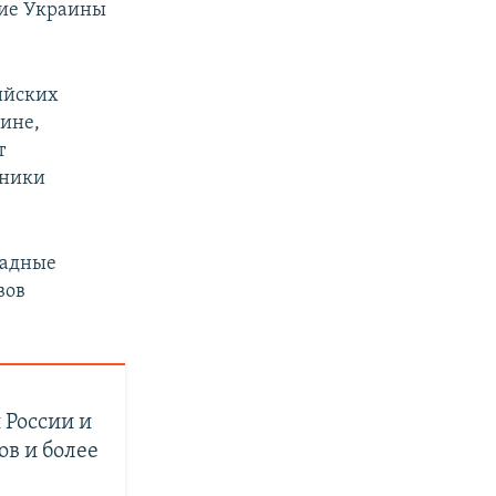
ние Украины
ийских
ине,
т
вники
падные
вов
 России и
ов и более