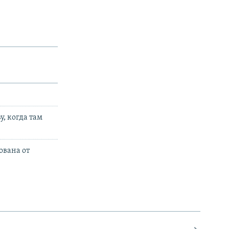
, когда там
ована от