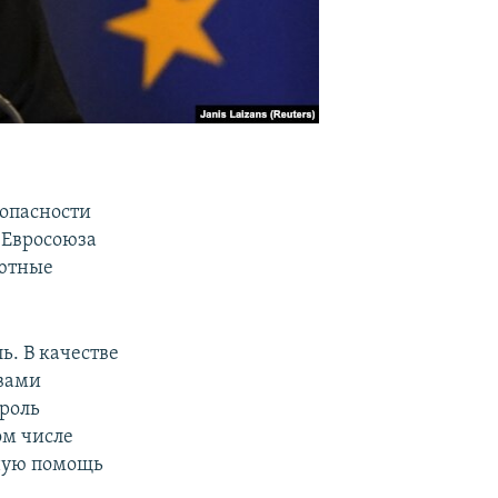
зопасности
ы Евросоюза
лютные
ь. В качестве
вами
троль
ом числе
ную помощь