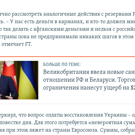
ично рассмотреть аналогичные действия с резервами Р
ь. – У нас есть деньги в карманах, и кто-то должен мн
 так делать с афганскими деньгами и нельзя с россий
страны пока не предпринимали никаких шагов в этом
 отмечает FT.
БОЛЬШЕ ПО ТЕМЕ:
Великобритания ввела новые сан
отношении РФ и Беларуси. Торго
ограничения нанесут ущерб на $2
еркнул, что вопрос оплаты восстановления Украины – 
овестке дня. Для этого потребуется «невероятная сумм
мя при этом ляжет на страны Евросоюза. Суммы, собр