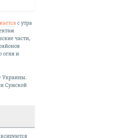
жается
с утра
ъектам
ские части,
 районов
о огня и
е Украины.
 и Сумской
иксируются