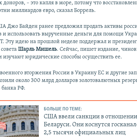
 доноров, – это капля в море, потому что восстановле
отни миллиардов евро, сказал Боррель.
А Джо Байден ранее предложил продать активы росс
 и использовать вырученные деньги для помощи Укра
T. Эту идею на прошлой неделе поддержал и президен
 совета
Шарль Мишель
. Сейчас, пишет издание, чино
 изучают юридические способы осуществить ее.
 военного вторжения России в Украину ЕС и другие за
озили около 300 млрд долларов золотовалютных резер
 банка РФ.
БОЛЬШЕ ПО ТЕМЕ:
США ввели санкции в отношении
Беларуси. Они коснутся госканал
2,5 тысячи официальных лиц