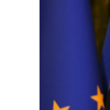
ПОБЕДИТЕЛЕЙ НЕ СУДЯТ?
КРЫМ.НЕПОКОРЕННЫЙ
ELIFBE
УКРАИНСКАЯ ПРОБЛЕМА КРЫМА