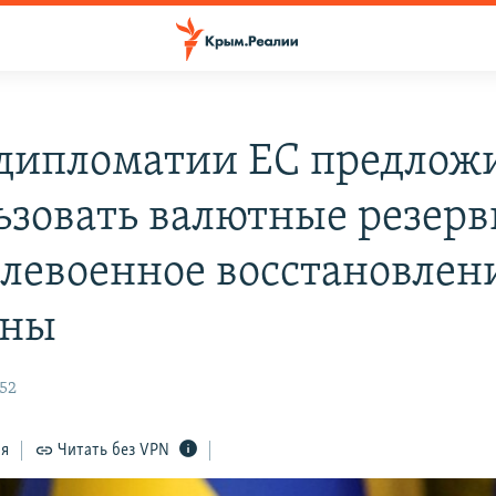
 дипломатии ЕС предлож
ьзовать валютные резер
слевоенное восстановлен
ины
:52
ся
Читать без VPN