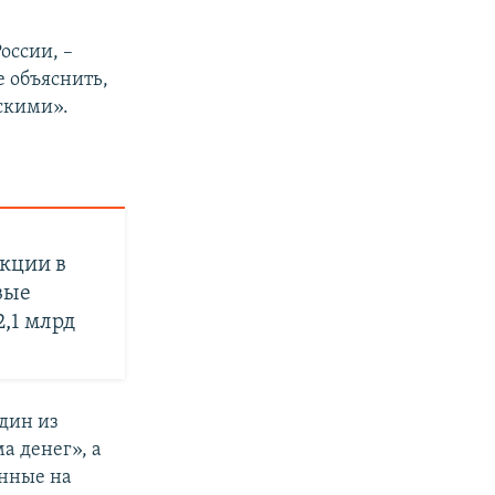
оссии, –
е объяснить,
скими».
кции в
вые
,1 млрд
один из
а денег», а
анные на