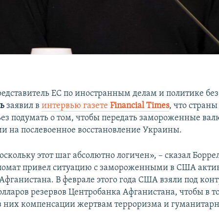
едставитель ЕС по иностранным делам и политике бе
ь
заявил в
интервью газете
Financial Times
, что стран
ез подумать о том, чтобы передать замороженные ва
ии на послевоенное восстановление Украины.
поскольку этот шаг абсолютно логичен», – сказал Боррел
ломат привел ситуацию с замороженными в США акти
Афганистана. В феврале этого года США взяли под кон
лларов резервов Центробанка Афганистана, чтобы в т
з них компенсации жертвам терроризма и гуманитар