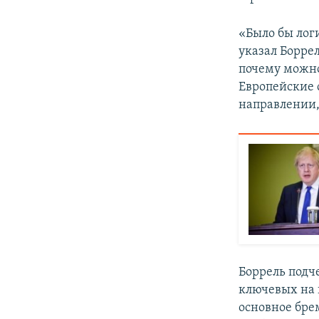
«Было бы лог
указал Боррел
почему можно
Европейские 
направлении,
Боррель подч
ключевых на п
основное бре