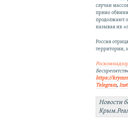
случаи массо
прямо обвини
продолжают о
называя их «
Россия отриц
территории, 
Роскомнадзор
Беспрепятст
https://krymr
Telegram
,
Ins
Новости б
Крым.Реа