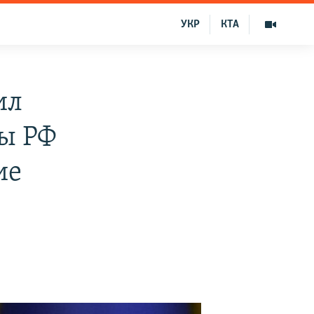
УКР
КТА
ил
вы РФ
ие