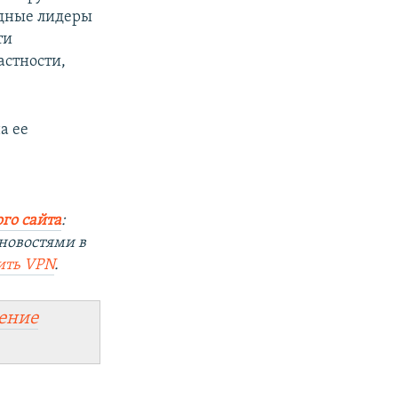
адные лидеры
ти
астности,
а ее
го сайта
:
новостями в
ить
VPN
.
ение