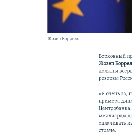
Жозеп Боррель
Верховный пр
Жозеп Боррел
должны всерь
резервы Росс
«Я очень за, 
примера дип
Центробанка 
миллиарды до
оплачивать и
стране.