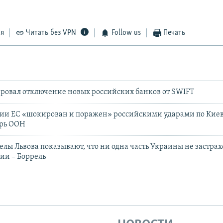
ся
Читать без VPN
Follow us
Печать
ровал отключение новых российских банков от SWIFT
ии ЕС «шокирован и поражен» российскими ударами по Киеву
арь ООН
елы Львова показывают, что ни одна часть Украины не застрах
ии – Боррель