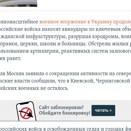
полномасштабное
военное вторжение в Украину продол
Российские войска наносят авиаудары по ключевым об
ажданской инфраструктуры, разрушая аэродромы, воин
аправки, церкви, школы и больницы. Обстрелы жилых
пользованием артиллерии, реактивных систем залповог
их ракет.
еля Москва заявила о сокращении активности на север
нские власти сообщили, что в Киевской, Черниговской
сийских военных не осталось.
Сайт заблокирован?
читать >
Обойдите блокировку!
 российских войск в освобожденных селах и городах ф