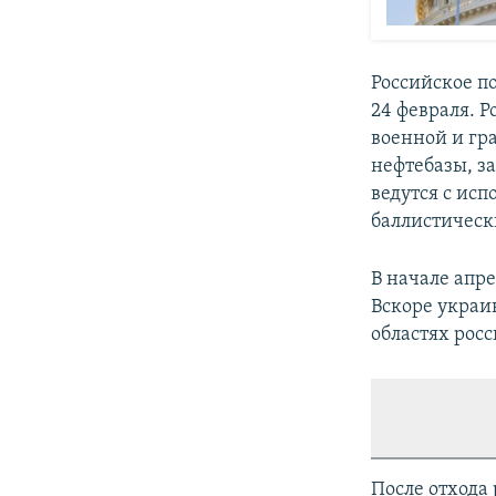
Российское 
24 февраля. 
военной и гр
нефтебазы, з
ведутся с ис
баллистическ
В начале апр
Вскоре украи
областях рос
После отхода