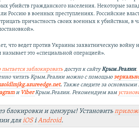
вых убийств гражданского населения. Некоторые зап
ли Россию в военных преступлениях. Российские влас
трицать причастность своих военных к убийствам, в ч
постановкой».
ает, что ведет против Украины захватническую войну н
и называет это «специальной операцией».
 пытается заблокировать
доступ к сайту
Крым.Реалии
.
венно читать Крым.Реалии можно с помощью
зеркально
nzoldlmjkg.azureedge.net
.
Также следите за основными 
tagram
и
Viber
Крым.Реалии. Рекомендуем вам
установ
ез блокировки и цензуры! Установить
прилож
лии для
iOS
і
Android
.