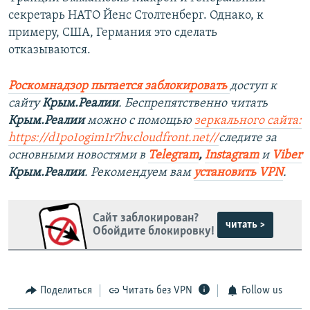
секретарь НАТО Йенс Столтенберг. Однако, к
примеру, США, Германия это сделать
отказываются.
Роскомнадзор пытается заблокировать
доступ к
сайту
Крым.Реалии
. Беспрепятственно читать
Крым.Реалии
можно с помощью
зеркального сайта:
https://d1po1ogim1r7hv.cloudfront.net/
/
следите за
основными новостями в
Telegram
,
Instagram
и
Viber
Крым.Реалии
. Рекомендуем вам
установить VPN
.
Сайт заблокирован?
читать >
Обойдите блокировку!
Поделиться
Читать без VPN
Follow us