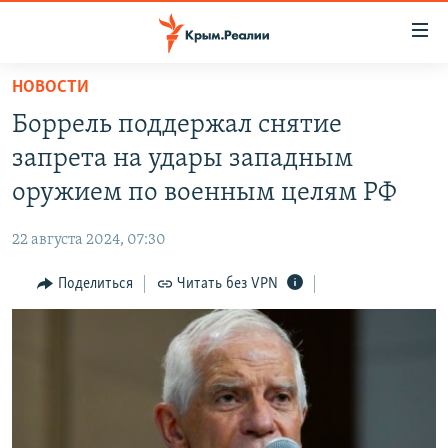
Доступность
ссылки
Вернуться
НОВОСТИ
к
НОВОСТИ
Боррель поддержал снятие
основному
СПЕЦПРОЕКТЫ
содержанию
запрета на удары западным
ВОДА
Вернутся
ГРУЗ 200
оружием по военным целям РФ
к
ИСТОРИЯ
КАРТА ВОЕННЫХ ОБЪЕКТОВ КРЫМА
главной
22 августа 2024, 07:30
ЕЩЕ
11 ЛЕТ ОККУПАЦИИ КРЫМА. 11 ИСТОРИЙ СОПРОТИВЛЕНИЯ
навигации
Вернутся
Поделиться
Читать без VPN
РАДІО СВОБОДА
ИНТЕРАКТИВ
к
КАК ОБОЙТИ БЛОКИРОВКУ
ИНФОГРАФИКА
поиску
ТЕЛЕПРОЕКТ КРЫМ.РЕАЛИИ
Українською
СОВЕТЫ ПРАВОЗАЩИТНИКОВ
Qırımtatar
ПРОПАВШИЕ БЕЗ ВЕСТИ