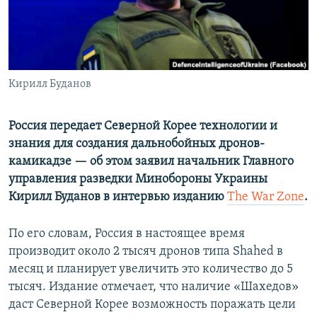
ПРИСОЕДИНЯЙТЕСЬ!
ПОБЕДИТЕЛЕЙ НЕ СУДЯТ?
КРЫМ.НЕПОКОРЕННЫЙ
ELIFBE
Кирилл Буданов
УКРАИНСКАЯ ПРОБЛЕМА КРЫМА
Все сайты RFE/RL
Россия передает Северной Корее технологии и
знания для создания дальнобойных дронов-
камикадзе — об этом заявил начальник Главного
управления разведки Минобороны Украины
Кирилл Буданов в интервью изданию
The War Zone
.
По его словам, Россия в настоящее время
производит около 2 тысяч дронов типа Shahed в
месяц и планирует увеличить это количество до 5
тысяч. Издание отмечает, что наличие «Шахедов»
даст Северной Корее возможность поражать цели