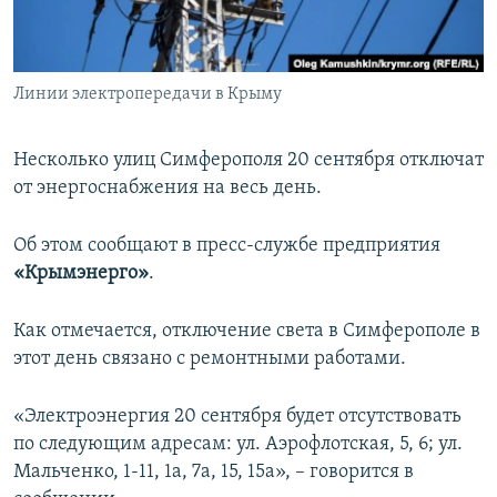
ПРИСОЕДИНЯЙТЕСЬ!
ПОБЕДИТЕЛЕЙ НЕ СУДЯТ?
КРЫМ.НЕПОКОРЕННЫЙ
Линии электропередачи в Крыму
ELIFBE
УКРАИНСКАЯ ПРОБЛЕМА КРЫМА
Несколько улиц Симферополя 20 сентября отключат
Все сайты RFE/RL
от энергоснабжения на весь день.
Об этом сообщают в пресс-службе предприятия
«Крымэнерго»
.
Как отмечается, отключение света в Симферополе в
этот день связано с ремонтными работами.
«Электроэнергия 20 сентября будет отсутствовать
по следующим адресам: ул. Аэрофлотская, 5, 6; ул.
Мальченко, 1-11, 1а, 7а, 15, 15а​», – говорится в