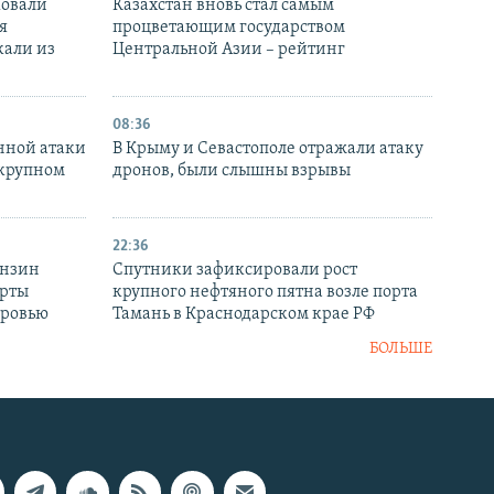
ковали
Казахстан вновь стал самым
я
процветающим государством
кали из
Центральной Азии – рейтинг
08:36
нной атаки
В Крыму и Севастополе отражали атаку
 крупном
дронов, были слышны взрывы
22:36
ензин
Спутники зафиксировали рост
ерты
крупного нефтяного пятна возле порта
оровью
Тамань в Краснодарском крае РФ
БОЛЬШЕ