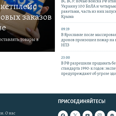
ВС ВСУ: ночью войска РФ ата
ркетплейс
Украину 100 БпЛА и четырьм
ракетами, часть из них запус
овых заказов
Крыма
ве
09:19
В Ярославле после массирова
ставлять товары в
дронов произошел пожар на
НПЗ
23:00
В РФ разрешили продавать б
стандарта 1990-х годов: эксп
предупреждают об угрозе зд
ПРИСОЕДИНЯЙТЕСЬ!
и. О нас