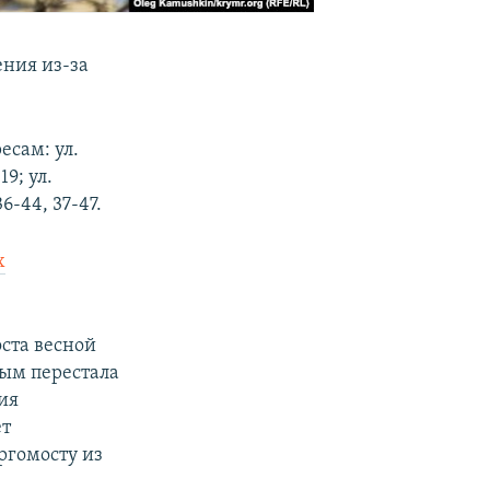
ения из-за
есам: ул.
19; ул.
6-44, 37-47.
х
оста весной
рым перестала
ия
ет
ргомосту из