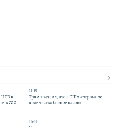
11:15
 НПЗ в
Трамп заявил, что в США «огромное
ти в 700
количество боеприпасов»
10:11