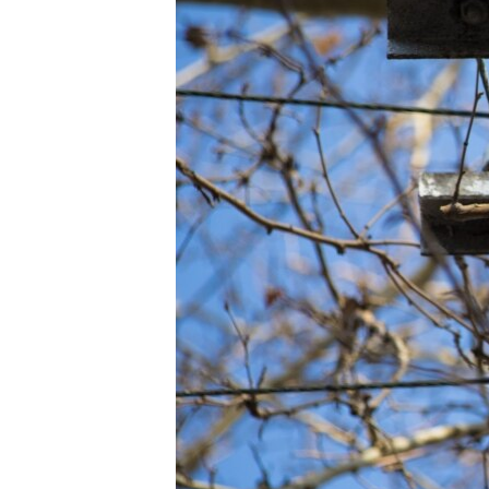
ПОБЕДИТЕЛЕЙ НЕ СУДЯТ?
КРЫМ.НЕПОКОРЕННЫЙ
ELIFBE
УКРАИНСКАЯ ПРОБЛЕМА КРЫМА