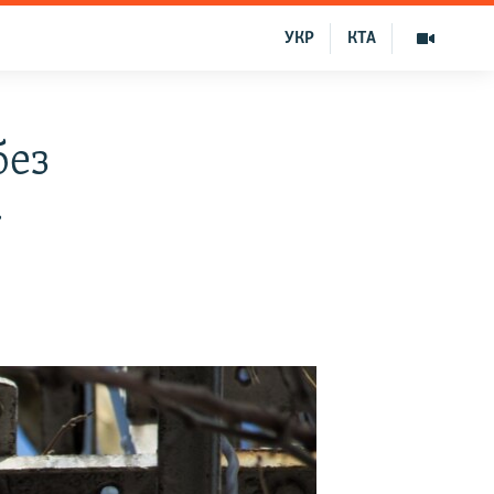
УКР
КТА
без
»