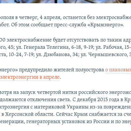
поля в четверг, 4 апреля, останется без электроснабж
бот. Об этом сообщает пресс-служба «Крымэнерго».
:00 электроснабжение будет отсутствовать по таким адр
 45; ул. Генерала Телегина, 6-18, 9-19; ул. Рабочая, 15-
та, 10-24, 7-19; ул. Дзюбанова, 34; ул. Чернышевского, 3
нерго» предупредило жителей полуострова
о плановы
электроэнергии в апреле
.
мотря на запуск четвертой нитки российского энергом
одолжаются отключения света. С декабря 2015 года в К
ектроэнергия с материковой Украины из-за поврежден
 в Херсонской области. Сейчас Крым снабжается за сч
генерации, генераторных установок из России и по эне