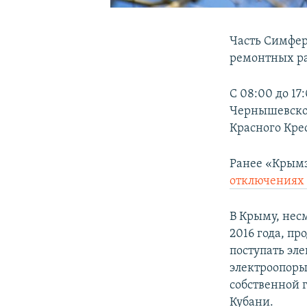
Часть Симферо
ремонтных ра
С 08:00 до 17
Чернышевского,
Красного Крес
Ранее «Крымэ
отключениях 
В Крыму, нес
2016 года, пр
поступать эл
электроопоры
собственной 
Кубани.