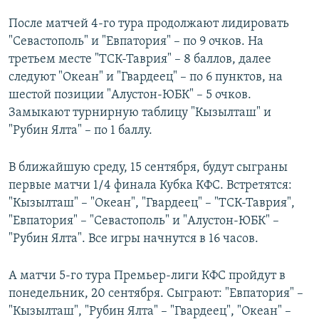
После матчей 4-го тура продолжают лидировать
"Севастополь" и "Евпатория" – по 9 очков. На
третьем месте "ТСК-Таврия" – 8 баллов, далее
следуют "Океан" и "Гвардеец" – по 6 пунктов, на
шестой позиции "Алустон-ЮБК" – 5 очков.
Замыкают турнирную таблицу "Кызылташ" и
"Рубин Ялта" – по 1 баллу.
В ближайшую среду, 15 сентября, будут сыграны
первые матчи 1/4 финала Кубка КФС. Встретятся:
"Кызылташ" – "Океан", "Гвардеец" – "ТСК-Таврия",
"Евпатория" – "Севастополь" и "Алустон-ЮБК" –
"Рубин Ялта". Все игры начнутся в 16 часов.
А матчи 5-го тура Премьер-лиги КФС пройдут в
понедельник, 20 сентября. Сыграют: "Евпатория" –
"Кызылташ", "Рубин Ялта" – "Гвардеец", "Океан" –