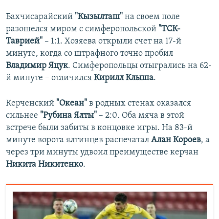
Бахчисарайский
"Кызылташ"
на своем поле
разошелся миром с симферопольской
"ТСК-
Таврией"
– 1:1. Хозяева открыли счет на 17-й
минуте, когда со штрафного точно пробил
Владимир Яцук
. Симферопольцы отыгрались на 62-
й минуте – отличился
Кирилл Клыша
.
Керченский
"Океан"
в родных стенах оказался
сильнее
"Рубина Ялты"
– 2:0. Оба мяча в этой
встрече были забиты в концовке игры. На 83-й
минуте ворота ялтинцев распечатал
Алан Короев
, а
через три минуты удвоил преимуществе керчан
Никита Никитенко
.