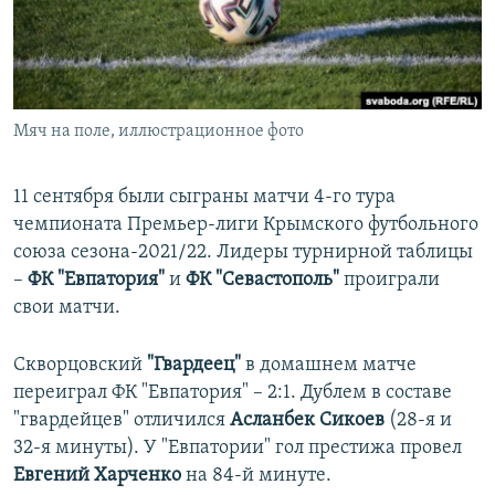
ПРИСОЕДИНЯЙТЕСЬ!
ПОБЕДИТЕЛЕЙ НЕ СУДЯТ?
КРЫМ.НЕПОКОРЕННЫЙ
ELIFBE
Мяч на поле, иллюстрационное фото
УКРАИНСКАЯ ПРОБЛЕМА КРЫМА
Все сайты RFE/RL
11 сентября были сыграны матчи 4-го тура
чемпионата Премьер-лиги Крымского футбольного
союза сезона-2021/22. Лидеры турнирной таблицы
–
ФК "Евпатория"
и
ФК "Севастополь"
проиграли
свои матчи.
Скворцовский
"Гвардеец"
в домашнем матче
переиграл ФК "Евпатория" – 2:1. Дублем в составе
"гвардейцев" отличился
Асланбек Сикоев
(28-я и
32-я минуты). У "Евпатории" гол престижа провел
Евгений Харченко
на 84-й минуте.