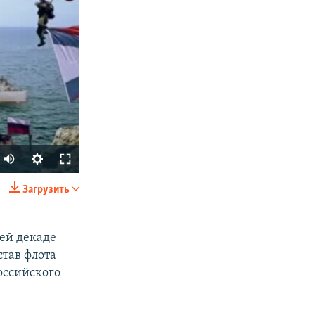
Загрузить
SHARE
ей декаде
став флота
оссийского