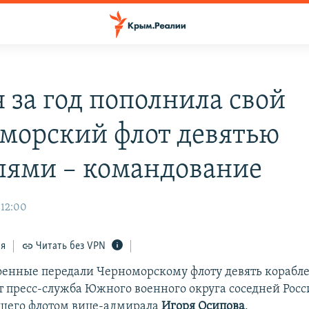
я за год пополнила свой
морский флот девятью
лями – командование
 12:00
ся
Читать без VPN
оенные передали Черноморскому флоту девять корабл
ет пресс-служба Южного военного округа соседней Росс
щего флотом вице-адмирала
Игоря Осипова
.