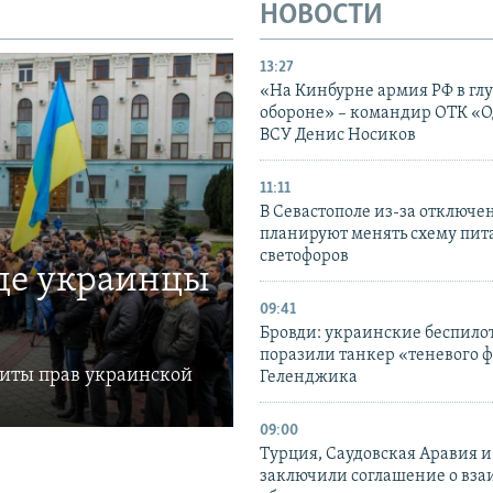
НОВОСТИ
13:27
«На Кинбурне армия РФ в гл
обороне» – командир ОТК «О
ВСУ Денис Носиков
11:11
В Севастополе из-за отключе
планируют менять схему пит
светофоров
где украинцы
09:41
Бровди: украинские беспил
поразили танкер «теневого ф
щиты прав украинской
Геленджика
09:00
Турция, Саудовская Аравия 
заключили соглашение о вз