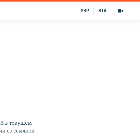
УКР
КТА
ей в текущем
ии со ссылкой