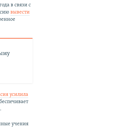
ода в связи с
px
width
ссию
вывести
оенное
рыму
ссия усилила
обеспечивает
.
енные учения