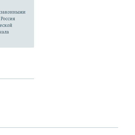
езаконными
 Россия
ческой
чала