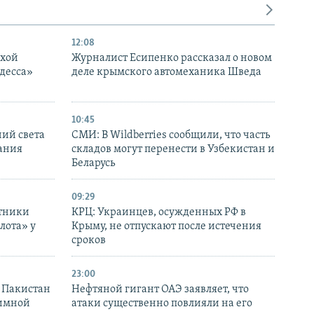
12:08
ухой
Журналист Есипенко рассказал о новом
десса»
деле крымского автомеханика Шведа
10:45
ний света
СМИ: В Wildberries сообщили, что часть
ания
складов могут перенести в Узбекистан и
Беларусь
09:29
отники
КРЦ: Украинцев, осужденных РФ в
лота» у
Крыму, не отпускают после истечения
сроков
23:00
и Пакистан
Нефтяной гигант ОАЭ заявляет, что
аимной
атаки существенно повлияли на его