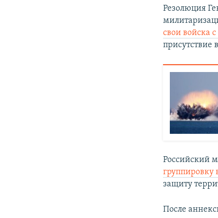
Резолюция Ген
милитаризаци
свои войска 
присутствие 
Российский 
группировку 
защиту терри
После аннекс