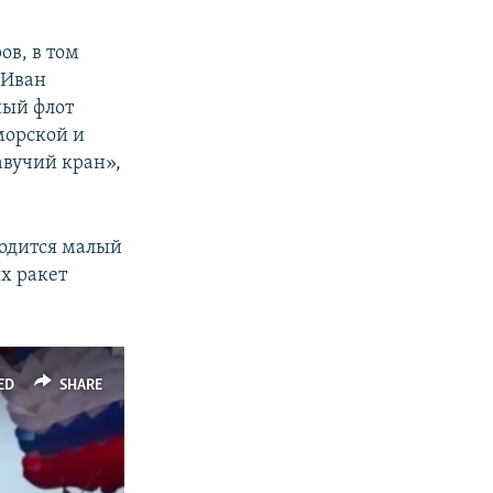
ов, в том
«Иван
ный флот
морской и
авучий кран»,
одится малый
х ракет
ED
SHARE