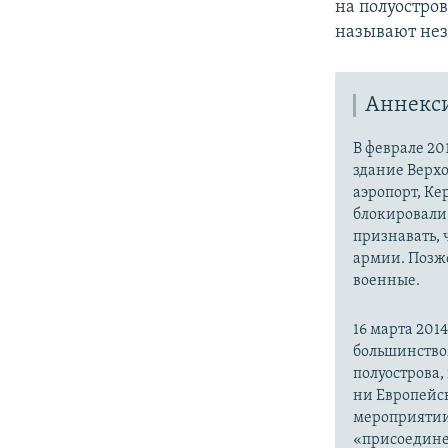
на полуостро
называют не
Аннекс
В феврале 20
здание Верх
аэропорт, Ке
блокировали 
признавать,
армии. Позже
военные.
16 марта 20
большинство
полуострова,
ни Европейск
мероприятии
«присоедине