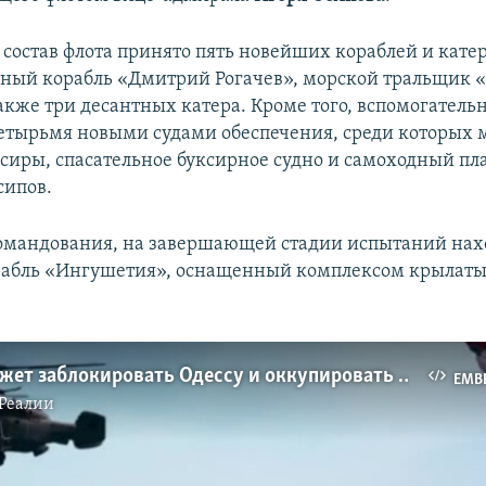
в состав флота принято пять новейших кораблей и катер
ьный корабль «Дмитрий Рогачев», морской тральщик 
также три десантных катера. Кроме того, вспомогатель
етырьмя новыми судами обеспечения, среди которых 
сиры, спасательное буксирное судно и самоходный пл
сипов.
омандования, на завершающей стадии испытаний нах
рабль «Ингушетия», оснащенный комплексом крылаты
«Россия может заблокировать Одессу и оккупировать Змеиный» (видео)
EMB
Реалии