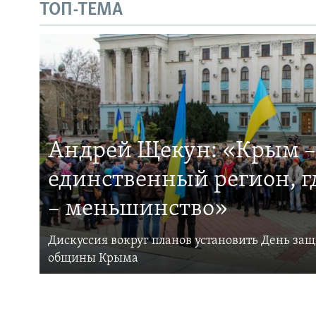
ТОП-ТЕМА
Андрей Щекун: «Крым –
единственный регион, 
– меньшинство»
Дискуссия вокруг планов установить День за
общины Крыма