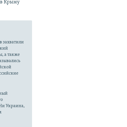
 в Крыму
в захватили
ский
ы, а также
казывались
йской
оссийские
нный
го
 Ни Украина,
м