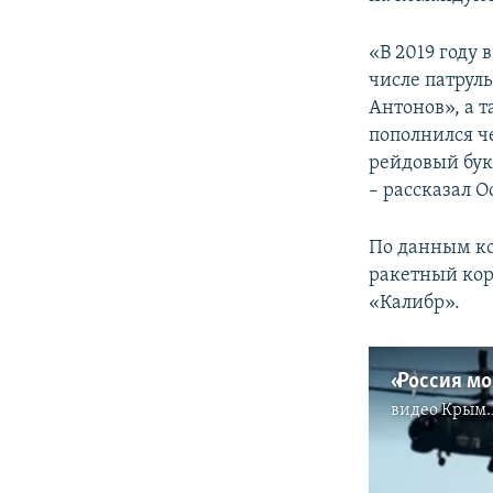
ПОБЕДИТЕЛЕЙ НЕ СУДЯТ?
КРЫМ.НЕПОКОРЕННЫЙ
«В 2019 году 
числе патрул
ELIFBE
Антонов», а 
УКРАИНСКАЯ ПРОБЛЕМА КРЫМА
пополнился ч
рейдовый бук
– рассказал О
По данным к
ракетный ко
«Калибр».
видео
Крым.