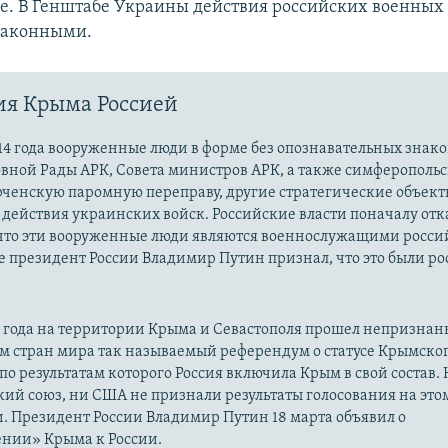
ве. В Генштабе Украины действия российских военных
законными.
ия Крыма Россией
14 года вооруженные люди в форме без опознавательных знако
овной Рады АРК, Совета министров АРК, а также симферополь
рченскую паромную переправу, другие стратегические объект
действия украинских войск. Российские власти поначалу от
 что эти вооруженные люди являются военнослужащими росси
 президент России Владимир Путин признал, что это были р
14 года на территории Крыма и Севастополя прошел непризна
м стран мира так называемый референдум о статусе Крымско
 по результатам которого Россия включила Крым в свой состав.
ий союз, ни США не признали результаты голосования на это
. Президент России Владимир Путин 18 марта объявил о
нии» Крыма к России.