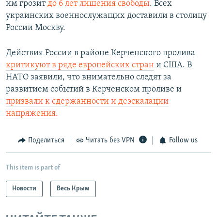
и
й
им грозит
до 6 лет лишения свободы
. Всех
й
с
украинских военнослужащих доставили в столицу
с
л
России Москву.​
л
а
а
й
Действия России в районе Керченского пролива
й
д
критикуют в ряде европейских стран
и США. В
д
НАТО заявили, что внимательно следят за
развитием событий в Керченском проливе и
призвали к сдержанности и деэскалации
напряжения.
Поделиться
Читать без VPN
Follow us
This item is part of
Новости
Весь Крым