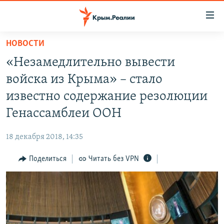
Доступность
ссылки
Вернуться
НОВОСТИ
к
НОВОСТИ
«Незамедлительно вывести
основному
СПЕЦПРОЕКТЫ
содержанию
войска из Крыма» – стало
ВОДА
Вернутся
ГРУЗ 200
известно содержание резолюции
к
ИСТОРИЯ
КАРТА ВОЕННЫХ ОБЪЕКТОВ КРЫМА
Генассамблеи ООН
главной
ЕЩЕ
11 ЛЕТ ОККУПАЦИИ КРЫМА. 11 ИСТОРИЙ СОПРОТИВЛЕНИЯ
навигации
18 декабря 2018, 14:35
Вернутся
РАДІО СВОБОДА
ИНТЕРАКТИВ
к
Поделиться
Читать без VPN
КАК ОБОЙТИ БЛОКИРОВКУ
ИНФОГРАФИКА
поиску
ТЕЛЕПРОЕКТ КРЫМ.РЕАЛИИ
Українською
СОВЕТЫ ПРАВОЗАЩИТНИКОВ
Qırımtatar
ПРОПАВШИЕ БЕЗ ВЕСТИ