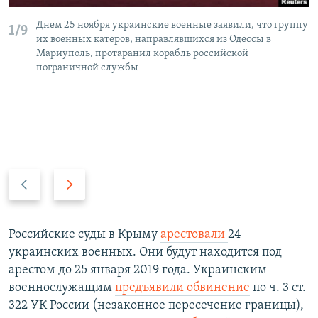
Днем 25 ноября украинские военные заявили, что группу
1/9
их военных катеров, направлявшихся из Одессы в
Мариуполь, протаранил корабль российской
пограничной службы
П
С
р
л
е
е
д
д
Российские суды в Крыму
арестовали
24
ы
у
украинских военных. Они будут находится под
д
ю
арестом до 25 января 2019 года. Украинским
у
щ
военнослужащим
предъявили обвинение
по ч. 3 ст.
щ
и
322 УК России (незаконное пересечение границы),