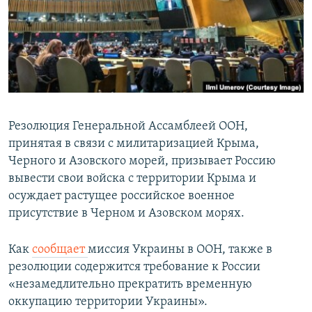
ПРИСОЕДИНЯЙТЕСЬ!
ПОБЕДИТЕЛЕЙ НЕ СУДЯТ?
КРЫМ.НЕПОКОРЕННЫЙ
ELIFBE
УКРАИНСКАЯ ПРОБЛЕМА КРЫМА
Все сайты RFE/RL
Резолюция Генеральной Ассамблеей ООН,
принятая в связи с милитаризацией Крыма,
Черного и Азовского морей, призывает Россию
вывести свои войска с территории Крыма и
осуждает растущее российское военное
присутствие в Черном и Азовском морях.
Как
сообщает
миссия Украины в ООН, также в
резолюции содержится требование к России
«незамедлительно прекратить временную
оккупацию территории Украины».