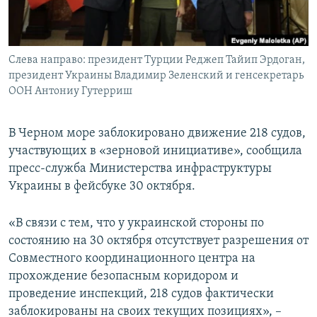
ПРИСОЕДИНЯЙТЕСЬ!
ПОБЕДИТЕЛЕЙ НЕ СУДЯТ?
КРЫМ.НЕПОКОРЕННЫЙ
Слева направо: президент Турции Реджеп Тайип Эрдоган,
ELIFBE
президент Украины Владимир Зеленский и генсекретарь
УКРАИНСКАЯ ПРОБЛЕМА КРЫМА
ООН Антониу Гутерриш
Все сайты RFE/RL
В Черном море заблокировано движение 218 судов,
участвующих в «зерновой инициативе», сообщила
пресс-служба Министерства инфраструктуры
Украины в фейсбуке 30 октября.
«В связи с тем, что у украинской стороны по
состоянию на 30 октября отсутствует разрешения от
Совместного координационного центра на
прохождение безопасным коридором и
проведение инспекций, 218 судов фактически
заблокированы на своих текущих позициях», –