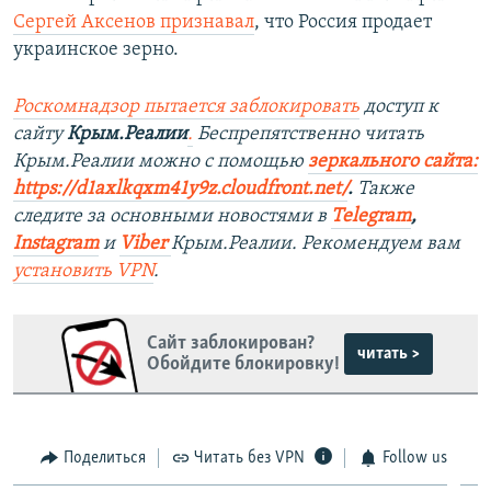
Сергей Аксенов признавал
, что Россия продает
украинское зерно.
Роскомнадзор пытается заблокировать
доступ к
сайту
Крым.Реалии
.
Беспрепятственно читать
Крым.Реалии мож
но с помощью
зеркального сайта:
https://d1axlkqxm41y9z.cloudfront.net/
. ​
Также
следите за основными новостями в
Telegram
,
Instagra
m
и
Viber
Крым.Реалии. Рекомендуем вам
установить
VPN
.
Сайт заблокирован?
читать >
Обойдите блокировку!
Поделиться
Читать без VPN
Follow us