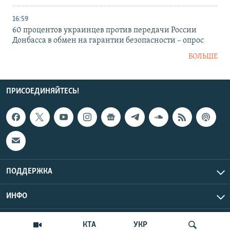
16:59
60 процентов украинцев против передачи России
Донбасса в обмен на гарантии безопасности – опрос
БОЛЬШЕ
ПРИСОЕДИНЯЙТЕСЬ!
ПОДДЕРЖКА
ИНФО
UTC+3
Copyright Крым.Реалии, 2026 | Все права защищены.
КТА
УКР