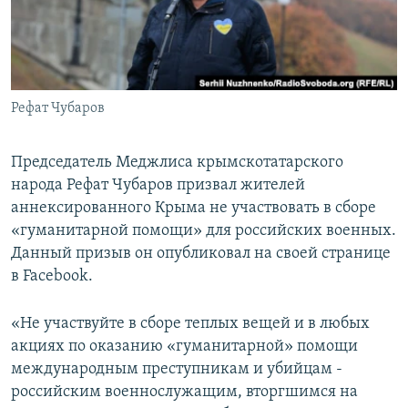
ПРИСОЕДИНЯЙТЕСЬ!
ПОБЕДИТЕЛЕЙ НЕ СУДЯТ?
КРЫМ.НЕПОКОРЕННЫЙ
ELIFBE
Рефат Чубаров
УКРАИНСКАЯ ПРОБЛЕМА КРЫМА
Все сайты RFE/RL
Председатель Меджлиса крымскотатарского
народа Рефат Чубаров призвал жителей
аннексированного Крыма не участвовать в сборе
«гуманитарной помощи» для российских военных.
Данный призыв он опубликовал на своей странице
в Facebook.
«
Не участвуйте в сборе теплых вещей и в любых
акциях по оказанию «гуманитарной» помощи
международным преступникам и убийцам -
российским военнослужащим, вторгшимся на