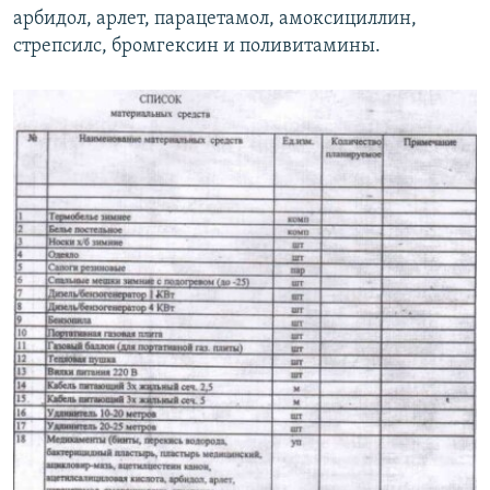
арбидол, арлет, парацетамол, амоксициллин,
стрепсилс, бромгексин и поливитамины.