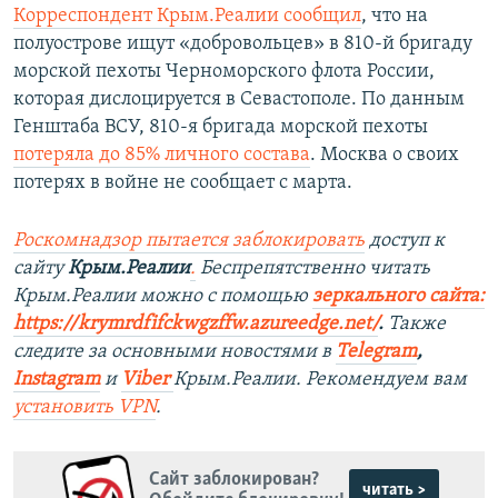
Корреспондент Крым.Реалии сообщил
, что на
полуострове ищут «добровольцев» в 810-й бригаду
морской пехоты Черноморского флота России,
которая дислоцируется в Севастополе. По данным
Генштаба ВСУ, 810-я бригада морской пехоты
потеряла до 85% личного состава
. Москва о своих
потерях в войне не сообщает с марта.
Роскомнадзор пытается заблокировать
доступ к
сайту
Крым.Реалии
.
Беспрепятственно читать
Крым.Реалии можно с помощью
зеркального сайта:
https://krymrdfifckwgzffw.azureedge.net/
. ​
Также
следите за основными новостями в
Telegram
,
Instagram
и
Viber
Крым.Реалии. Рекомендуем вам
установить
VPN
.
Сайт заблокирован?
читать >