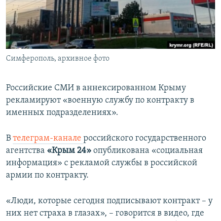
ПРИСОЕДИНЯЙТЕСЬ!
ПОБЕДИТЕЛЕЙ НЕ СУДЯТ?
КРЫМ.НЕПОКОРЕННЫЙ
ELIFBE
Симферополь, архивное фото
УКРАИНСКАЯ ПРОБЛЕМА КРЫМА
Все сайты RFE/RL
Российские СМИ в аннексированном Крыму
рекламируют «военную службу по контракту в
именных подразделениях».
В
телеграм-канале
российского государственного
агентства
«Крым 24»
опубликована «социальная
информация» с рекламой службы в российской
армии по контракту.
«Люди, которые сегодня подписывают контракт – у
них нет страха в глазах», – говорится в видео, где