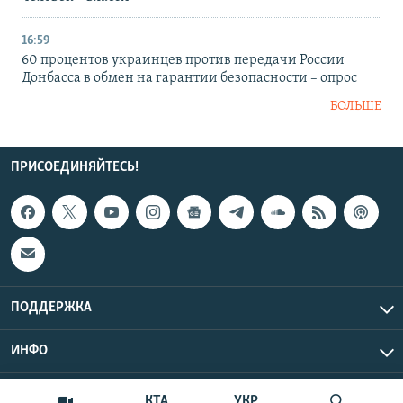
16:59
60 процентов украинцев против передачи России
Донбасса в обмен на гарантии безопасности – опрос
БОЛЬШЕ
ПРИСОЕДИНЯЙТЕСЬ!
ПОДДЕРЖКА
ИНФО
UTC+3
Copyright Крым.Реалии, 2026 | Все права защищены.
КТА
УКР