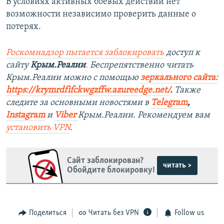
В условиях активных боевых действий нет
возможности независимо проверить данные о
потерях.
Роскомнадзор пытается заблокировать
доступ к
сайту
Крым.Реалии
.
Беспрепятственно читать
Крым.Реалии можно с помощью
зеркального сайта:
https://krymrdfifckwgzffw.azureedge.net/
. ​
Также
следите за основными новостями в
Telegram
,
Instagram
и
Viber
Крым.Реалии. Рекомендуем вам
установить
VPN
.
Сайт заблокирован?
читать >
Обойдите блокировку!
Поделиться
Читать без VPN
Follow us