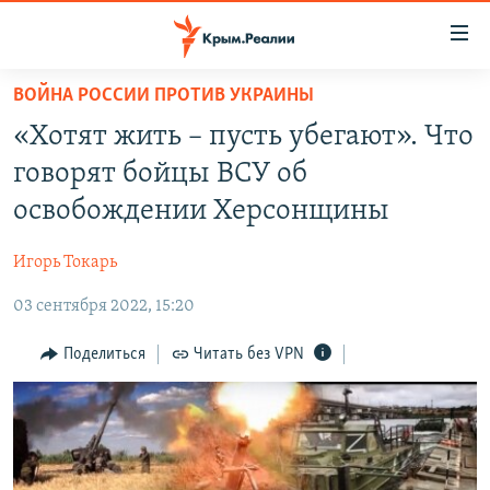
Доступность
ссылки
Вернуться
ВОЙНА РОССИИ ПРОТИВ УКРАИНЫ
к
НОВОСТИ
«Хотят жить – пусть убегают». Что
основному
СПЕЦПРОЕКТЫ
содержанию
говорят бойцы ВСУ об
ВОДА
Вернутся
ГРУЗ 200
освобождении Херсонщины
к
ИСТОРИЯ
КАРТА ВОЕННЫХ ОБЪЕКТОВ КРЫМА
главной
Игорь Токарь
ЕЩЕ
11 ЛЕТ ОККУПАЦИИ КРЫМА. 11 ИСТОРИЙ СОПРОТИВЛЕНИЯ
навигации
Вернутся
03 сентября 2022, 15:20
РАДІО СВОБОДА
ИНТЕРАКТИВ
к
КАК ОБОЙТИ БЛОКИРОВКУ
ИНФОГРАФИКА
Поделиться
Читать без VPN
поиску
ТЕЛЕПРОЕКТ КРЫМ.РЕАЛИИ
Українською
СОВЕТЫ ПРАВОЗАЩИТНИКОВ
Qırımtatar
ПРОПАВШИЕ БЕЗ ВЕСТИ