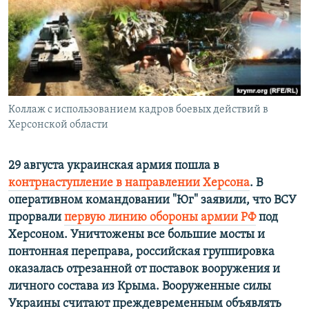
ПРИСОЕДИНЯЙТЕСЬ!
ПОБЕДИТЕЛЕЙ НЕ СУДЯТ?
КРЫМ.НЕПОКОРЕННЫЙ
ELIFBE
УКРАИНСКАЯ ПРОБЛЕМА КРЫМА
Все сайты RFE/RL
Коллаж с использованием кадров боевых действий в
Херсонской области
29 августа украинская армия пошла в
контрнаступление в направлении Херсона
. В
оперативном командовании "Юг" заявили, что ВСУ
прорвали
первую линию обороны армии РФ
под
Херсоном. Уничтожены все большие мосты и
понтонная переправа, российская группировка
оказалась отрезанной от поставок вооружения и
личного состава из Крыма. Вооруженные силы
Украины считают преждевременным объявлять