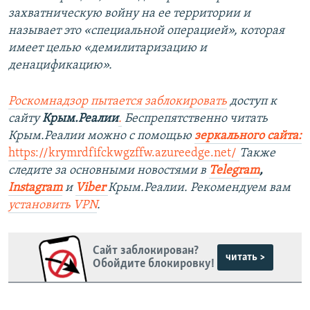
захватническую войну на ее территории и
называет это «специальной операцией», которая
имеет целью «демилитаризацию и
денацификацию».
Роскомнадзор пытается заблокировать
доступ к
сайту
Крым.Реалии
.
Беспрепятственно читать
Крым.Реалии можно с помощью
зеркального сайта
:
https://krymrdfifckwgzffw.azureedge.net/
Также
следите за основными новостями в
Telegram
,
Instagram
и
Viber
Крым.Реалии. Рекомендуем вам
установить
VPN
.
Сайт заблокирован?
читать >
Обойдите блокировку!