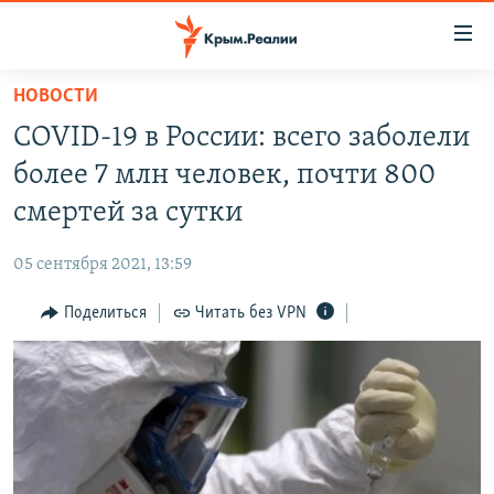
Доступность
ссылки
Вернуться
НОВОСТИ
к
НОВОСТИ
COVID-19 в России: всего заболели
основному
СПЕЦПРОЕКТЫ
содержанию
более 7 млн человек, почти 800
ВОДА
Вернутся
ГРУЗ 200
смертей за сутки
к
ИСТОРИЯ
КАРТА ВОЕННЫХ ОБЪЕКТОВ КРЫМА
главной
05 сентября 2021, 13:59
ЕЩЕ
11 ЛЕТ ОККУПАЦИИ КРЫМА. 11 ИСТОРИЙ СОПРОТИВЛЕНИЯ
навигации
Вернутся
Поделиться
Читать без VPN
РАДІО СВОБОДА
ИНТЕРАКТИВ
к
КАК ОБОЙТИ БЛОКИРОВКУ
ИНФОГРАФИКА
поиску
ТЕЛЕПРОЕКТ КРЫМ.РЕАЛИИ
Українською
СОВЕТЫ ПРАВОЗАЩИТНИКОВ
Qırımtatar
ПРОПАВШИЕ БЕЗ ВЕСТИ