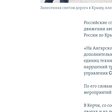
Занесенная снегом дорога в Крыму, ил
Российские с
движении авт
России по Кр
«На Ангарско
дополнительн
единиц техни
нарушений тр
управления
С
По его слова
мероприятий 
В Керчи, со 
дворах и на 