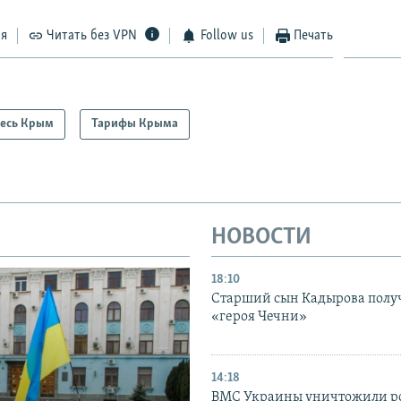
ся
Читать без VPN
Follow us
Печать
есь Крым
Тарифы Крыма
НОВОСТИ
18:10
Старший сын Кадырова полу
«героя Чечни»
14:18
ВМС Украины уничтожили р