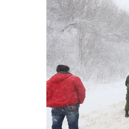
ПОБЕДИТЕЛЕЙ НЕ СУДЯТ?
КРЫМ.НЕПОКОРЕННЫЙ
ELIFBE
УКРАИНСКАЯ ПРОБЛЕМА КРЫМА