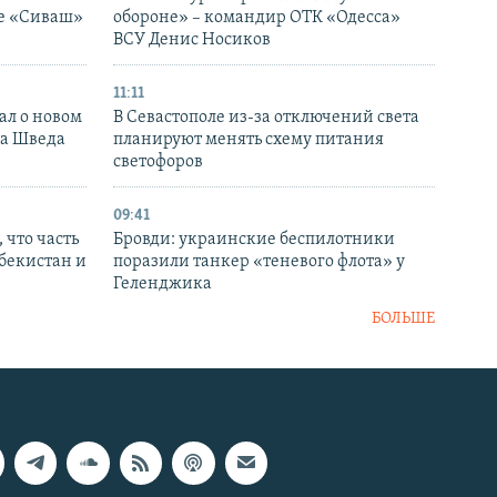
ке «Сиваш»
обороне» – командир ОТК «Одесса»
ВСУ Денис Носиков
11:11
ал о новом
В Севастополе из-за отключений света
ка Шведа
планируют менять схему питания
светофоров
09:41
 что часть
Бровди: украинские беспилотники
збекистан и
поразили танкер «теневого флота» у
Геленджика
БОЛЬШЕ