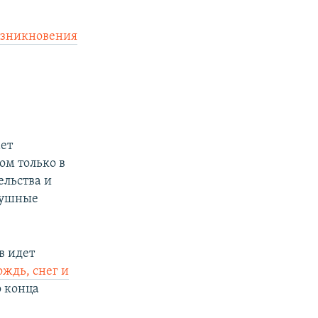
озникновения
ает
ом только в
ельства и
душные
в идет
ждь, снег и
о конца