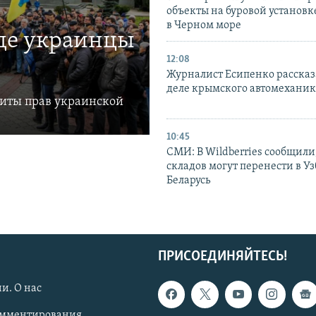
объекты на буровой установ
в Черном море
где украинцы
12:08
Журналист Есипенко рассказ
деле крымского автомехани
щиты прав украинской
10:45
СМИ: В Wildberries сообщили,
складов могут перенести в У
Беларусь
ПРИСОЕДИНЯЙТЕСЬ!
и. О нас
омментирования