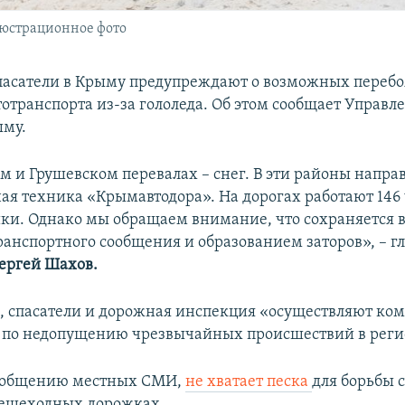
люстрационное фото
пасатели в Крыму предупреждают о возможных перебо
отранспорта из-за гололеда. Об этом сообщает Управ
ыму.
м и Грушевском перевалах – снег. В эти районы напра
ая техника «Крымавтодора». На дорогах работают 146 
ки. Однако мы обращаем внимание, что сохраняется 
анспортного сообщения и образованием заторов», – г
ергей Шахов.
м, спасатели и дорожная инспекция «осуществляют ко
по недопущению чрезвычайных происшествий в регио
сообщению местных СМИ,
не хватает песка
для борьбы с
пешеходных дорожках.