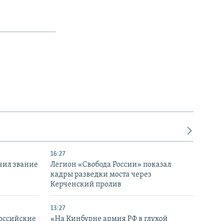
16:27
чил звание
Легион «Свобода России» показал
кадры разведки моста через
Керченский пролив
13:27
оссийские
«На Кинбурне армия РФ в глухой