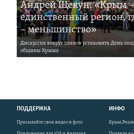
Андрей Щекун: «Крым –
единственный регион, 
– меньшинство»
Дискуссия вокруг планов установить День за
общины Крыма
ПОДДЕРЖКА
ИНФО
Українською
Присылайте свои видео и фото
Крым.Реали
Qırımtatar
Приложение для iOS и Андроид
Правила к