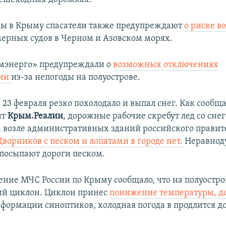
ды в Крыму спасатели также предупреждают
о риске в
ерных судов в Черном и Азовском морях.
мэнерго» предупреждали о
возможных отключениях
гии
из-за непогоды на полуострове.
 23 февраля резко похолодало и выпал снег. Как сообщ
нт
Крым.Реалии
, дорожные рабочие скребут лед со снег
а возле административных зданий российского правит
Дворников с песком и лопатами в городе нет.
Неравно
посыпают дороги песком.
ение МЧС России по Крыму сообщало, что на полуостро
ий циклон. Циклон принес
понижение температуры, до
нформации синоптиков, холодная погода в продлится д