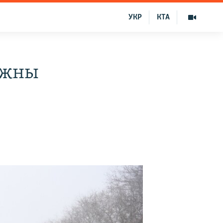
УКР
КТА
ожны