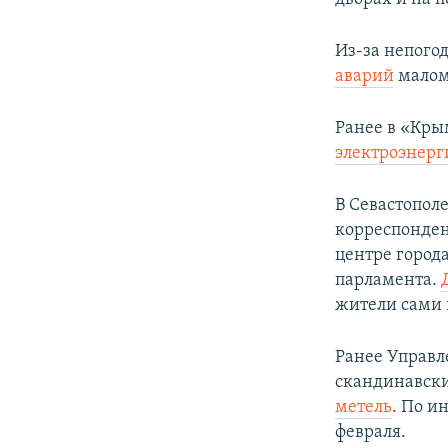
Из-за непого
аварий
малом
Ранее в «Кры
электроэнер
В Севастополе
корреспонде
центре город
парламента.
жители сами 
Ранее Управл
скандинавск
метель
. По и
февраля.