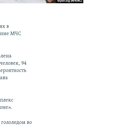
ях в
ление МЧС
влена
человек, 94
вероятность
лава
мплекс
не».​
 гололедом во