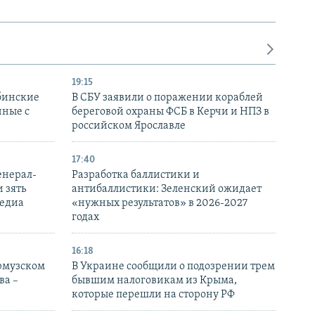
19:15
бинские
В СБУ заявили о поражении кораблей
нные с
береговой охраны ФСБ в Керчи и НПЗ в
российском Ярославле
17:40
енерал-
Разработка баллистики и
 зять
антибаллистики: Зеленский ожидает
медиа
«нужных результатов» в 2026-2027
годах
16:18
Ормузском
В Украине сообщили о подозрении трем
ва –
бывшим налоговикам из Крыма,
которые перешли на сторону РФ