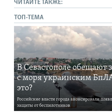
ЧИТАЙТЕ ТАКЖЕ:
ТОП-ТЕМА
В Севастополе обещают 
с моря украинским БпЛА
это?
Российские власти города анонсировали появ
защиты от беспилотников