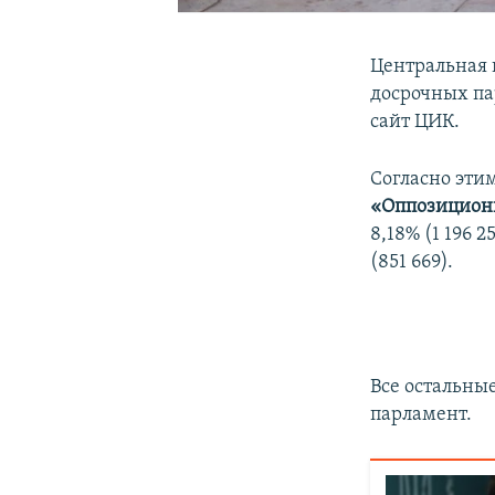
Центральная 
досрочных па
сайт ЦИК.
Согласно эти
«Оппозиционн
8,18% (1 196 2
(851 669).
Все остальны
парламент.