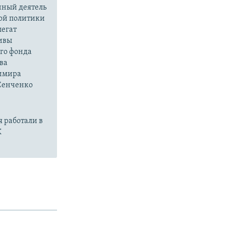
нный деятель
ой политики
легат
тивы
го фонда
ва
димира
 Сенченко
 работали в
К