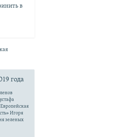
винить в
зкая
19 года
членов
устафа
«Европейская
сть» Игоря
ия зеленых