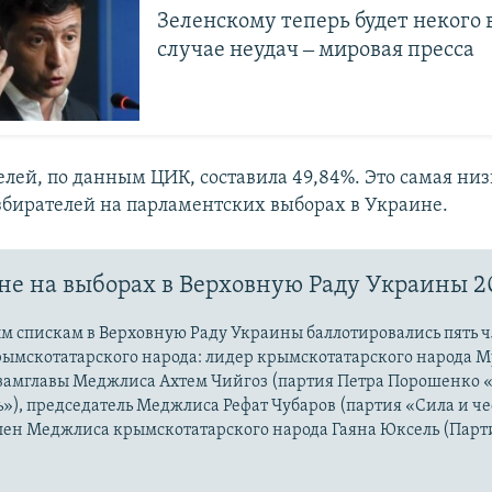
Зеленскому теперь будет некого 
случае неудач ‒ мировая пресса
елей, по данным ЦИК, составила 49,84%. Это самая ни
збирателей на парламентских выборах в Украине.
е на выборах в Верховную Раду Украины 20
м спискам в Верховную Раду Украины баллотировались пять 
ымскотатарского народа: лидер крымскотатарского народа М
замглавы Меджлиса Ахтем Чийгоз (партия Петра Порошенко 
»), председатель Меджлиса Рефат Чубаров (партия «Сила и че
лен Меджлиса крымскотатарского народа Гаяна Юксель (Парт