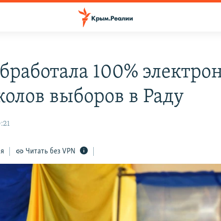
бработала 100% электро
колов выборов в Раду
:21
ся
Читать без VPN