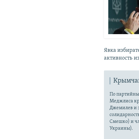
​Явка избират
активность и
Крымчан
По партийны
Меджлиса кр
Джемилев и 
солидарность
Смешко) и ч
Украины).