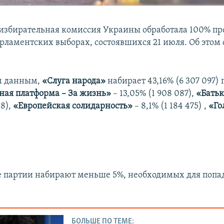
избирательная комиссия Украины обработала 100% пр
рламентских выборах, состоявшихся 21 июля. Об этом
м данным,
«Слуга народа»
набирает 43,16% (6 307 097) 
ая платформа – За жизнь»
– 13,05% (1 908 087),
«Бать
58),
«Европейская солидарность»
– 8,1% (1 184 475) ,
«Го
е партии набирают меньше 5%, необходимых для попа
БОЛЬШЕ ПО ТЕМЕ: