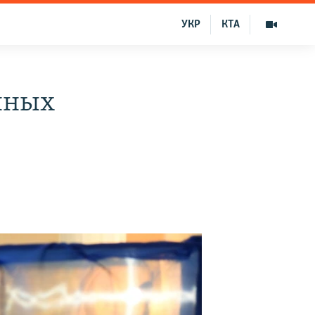
УКР
КТА
нных