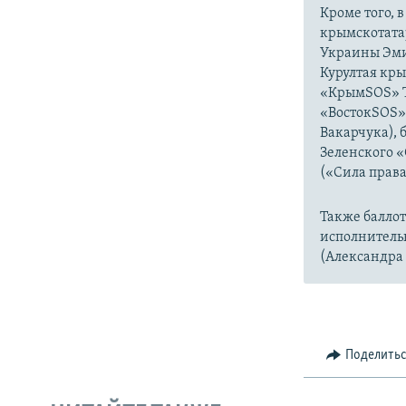
Кроме того, 
крымскотата
Украины Эми
Курултая кр
«КрымSOS» Т
«ВостокSOS» 
Вакарчука), 
Зеленского 
(«Сила права
Также баллот
исполнитель
(Александра 
Поделить