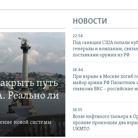
НОВОСТИ
22:54
Под санкции США попали ку
генералы и компании, связа
поставками оружия из РФ
18:44
При взрыве в Москве погиб г
закрыть путь
майор армии РФ Плохотнюк и
главкома ВКС – российские 
. Реально ли
16:55
Возле нефтяного танкера в 
ление новой системы
проливе произошли два взры
UKMTO