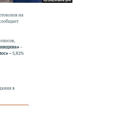
отоколов на
 сообщает
голосов,
кивщина»
–
лос» –
5,82%
дания в