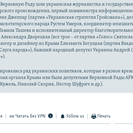
в Верховную Раду шли украинская журналистка и государстве
рского происхождения, первый замминистра информационн
не Джеппар (партия «Украинская стратегия Гройсмана»), де
ымскотатарского народа Рустем Умеров, координатор инициа
амила Ташева и исполнительный директор благотворительно
Александра Дворецкая (все трое – от партии «Голос» Святосла
блогер и дизайнер из Крыма Елизавета Богуцкая (партия Вла
«Слуга народа»), бывший народный депутат Украины Андрей
»).
ировались ряд украинских политиков, которые в разное время
ных органах Крыма или были депутатами Верховной Рады АР
Кужель, Николай Скорик, Нестор Шуфрич и др.).
ся
Читать без VPN
Follow us
Печать