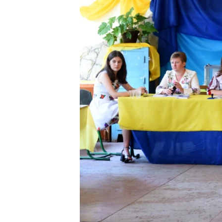
ПОБЕДИТЕЛЕЙ НЕ СУДЯТ?
КРЫМ.НЕПОКОРЕННЫЙ
ELIFBE
УКРАИНСКАЯ ПРОБЛЕМА КРЫМА