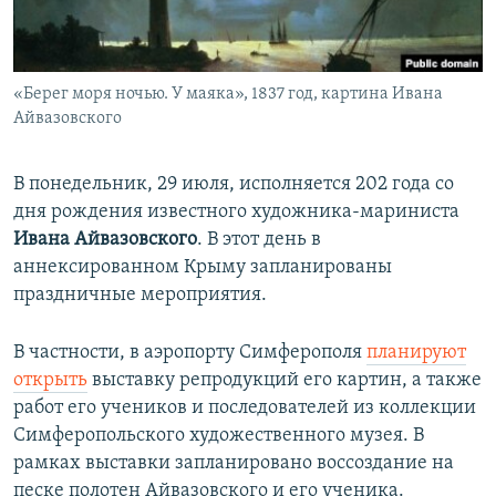
ПРИСОЕДИНЯЙТЕСЬ!
ПОБЕДИТЕЛЕЙ НЕ СУДЯТ?
КРЫМ.НЕПОКОРЕННЫЙ
«Берег моря ночью. У маяка», 1837 год, картина Ивана
ELIFBE
Айвазовского
УКРАИНСКАЯ ПРОБЛЕМА КРЫМА
Все сайты RFE/RL
В понедельник, 29 июля, исполняется 202 года со
дня рождения известного художника-мариниста
Ивана Айвазовского
. В этот день в
аннексированном Крыму запланированы
праздничные мероприятия.
В частности, в аэропорту Симферополя
планируют
открыть
выставку репродукций его картин, а также
работ его учеников и последователей из коллекции
Симферопольского художественного музея. В
рамках выставки запланировано воссоздание на
песке полотен Айвазовского и его ученика.