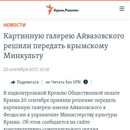
Доступность
ссылки
Вернуться
НОВОСТИ
к
НОВОСТИ
Картинную галерею Айвазовского
основному
СПЕЦПРОЕКТЫ
содержанию
решили передать крымскому
ВОДА
Вернутся
ГРУЗ 200
Минкульту
к
ИСТОРИЯ
КАРТА ВОЕННЫХ ОБЪЕКТОВ КРЫМА
главной
22 сентября 2017, 10:16
ЕЩЕ
11 ЛЕТ ОККУПАЦИИ КРЫМА. 11 ИСТОРИЙ СОПРОТИВЛЕНИЯ
навигации
Вернутся
Поделиться
Читать без VPN
РАДІО СВОБОДА
ИНТЕРАКТИВ
к
В подконтрольной Кремлю Общественной палате
КАК ОБОЙТИ БЛОКИРОВКУ
ИНФОГРАФИКА
поиску
Крыма 20 сентября приняли решение передать
ТЕЛЕПРОЕКТ КРЫМ.РЕАЛИИ
картинную галерею имени Айвазовского в
Українською
Феодосии в управление Министерству культуры
СОВЕТЫ ПРАВОЗАЩИТНИКОВ
Qırımtatar
Крыма. Об этом сообщается на сайте
ПРОПАВШИЕ БЕЗ ВЕСТИ
консультативно-совещательного органа.