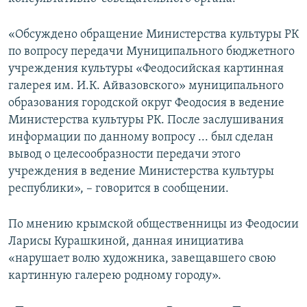
ПРИСОЕДИНЯЙТЕСЬ!
ПОБЕДИТЕЛЕЙ НЕ СУДЯТ?
«Обсуждено обращение Министерства культуры РК
КРЫМ.НЕПОКОРЕННЫЙ
по вопросу передачи Муниципального бюджетного
ELIFBE
учреждения культуры «Феодосийская картинная
галерея им. И.К. Айвазовского» муниципального
УКРАИНСКАЯ ПРОБЛЕМА КРЫМА
образования городской округ Феодосия в ведение
Все сайты RFE/RL
Министерства культуры РК. После заслушивания
информации по данному вопросу ... был сделан
вывод о целесообразности передачи этого
учреждения в ведение Министерства культуры
республики», – говорится в сообщении.
По мнению крымской общественницы из Феодосии
Ларисы Курашкиной, данная инициатива
«нарушает волю художника, завещавшего свою
картинную галерею родному городу».