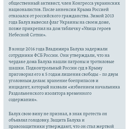
общественный активист, член Конгресса украинских
националистов. После аннексии Крыма Россией
отказался от российского гражданства. Зимой 2013
года Балух вывесил флаг Украины на своем доме,
позже прикрепил на дом табличку «Улица героев
Небесной Сотни».
В конце 2016 года Владимира Балуха задержали
сотрудники ФСБ России. Они утверждали, что на
чердаке дома Балуха нашли патроны и тротиловые
шашки. Подконтрольный России суд в Крыму
приговорил его к 5 годам лишения свободы – по двум
уголовным делам: хранение боеприпасов и
инцидент, который назвали «избиением начальника
Раздольненского изолятора временного
содержания».
Балух свою вину не признал, в знак протеста он
объявлял голодовку. Защита Балуха и
правозащитники утверждают, что он стал жертвой