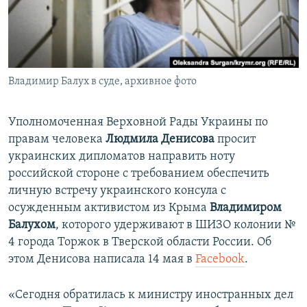
ПРИСОЕДИНЯЙТЕСЬ!
ПОБЕДИТЕЛЕЙ НЕ СУДЯТ?
КРЫМ.НЕПОКОРЕННЫЙ
ELIFBE
Владимир Балух в суде, архивное фото
УКРАИНСКАЯ ПРОБЛЕМА КРЫМА
Все сайты RFE/RL
Уполномоченная Верховной Рады Украины по
правам человека
Людмила Денисова
просит
украинских дипломатов направить ноту
российской стороне с требованием обеспечить
личную встречу украинского консула с
осужденным активистом из Крыма
Владимиром
Балухом
, которого удерживают в ШИЗО колонии №
4 города Торжок в Тверской области России. Об
этом Денисова написала 14 мая в
Facebook
.
«Сегодня обратилась к министру иностранных дел