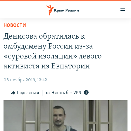
Доступность
ссылки
Вернуться
НОВОСТИ
к
НОВОСТИ
Денисова обратилась к
основному
СПЕЦПРОЕКТЫ
содержанию
омбудсмену России из-за
ВОДА
Вернутся
ГРУЗ 200
«cуровой изоляции» левого
к
ИСТОРИЯ
КАРТА ВОЕННЫХ ОБЪЕКТОВ КРЫМА
активиста из Евпатории
главной
ЕЩЕ
11 ЛЕТ ОККУПАЦИИ КРЫМА. 11 ИСТОРИЙ СОПРОТИВЛЕНИЯ
навигации
08 ноября 2019, 13:42
Вернутся
РАДІО СВОБОДА
ИНТЕРАКТИВ
к
Поделиться
Читать без VPN
КАК ОБОЙТИ БЛОКИРОВКУ
ИНФОГРАФИКА
поиску
ТЕЛЕПРОЕКТ КРЫМ.РЕАЛИИ
Українською
СОВЕТЫ ПРАВОЗАЩИТНИКОВ
Qırımtatar
ПРОПАВШИЕ БЕЗ ВЕСТИ