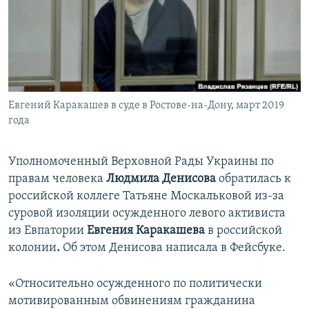
ПРИСОЕДИНЯЙТЕСЬ!
ПОБЕДИТЕЛЕЙ НЕ СУДЯТ?
КРЫМ.НЕПОКОРЕННЫЙ
ELIFBE
УКРАИНСКАЯ ПРОБЛЕМА КРЫМА
Все сайты RFE/RL
Евгений Каракашев в суде в Ростове-на-Дону, март 2019
года
Уполномоченный Верховной Рады Украины по
правам человека
Людмила Денисова
обратилась к
российской коллеге Татьяне Москальковой из-за
суровой изоляции осужденного левого активиста
из Евпатории
Евгения Каракашева
в российской
колонии
.
Об этом Денисова написала в Фейсбуке.
«Относительно осужденного по политически
мотивированным обвинениям гражданина