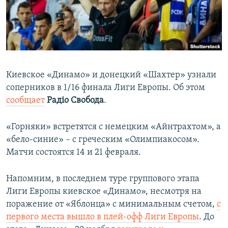
ПРИСОЕДИНЯЙТЕСЬ!
ПОБЕДИТЕЛЕЙ НЕ СУДЯТ?
КРЫМ.НЕПОКОРЕННЫЙ
ELIFBE
УКРАИНСКАЯ ПРОБЛЕМА КРЫМА
Киевское «Динамо» и донецкий «Шахтер» узнали
Все сайты RFE/RL
соперников в 1/16 финала Лиги Европы. Об этом
сообщает
Радіо Свобода
.
«Горняки» встретятся с немецким «Айнтрахтом», а
«бело-синие» – с греческим «Олимпиакосом».
Матчи состоятся 14 и 21 февраля.
Напомним, в последнем туре группового этапа
Лиги Европы киевское «Динамо», несмотря на
поражение от «Яблонца» с минимальным счетом,
с
первого места вышло в плей-офф Лиги Европы
. До