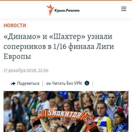
Доступность
ссылки
Вернуться
НОВОСТИ
к
НОВОСТИ
«Динамо» и «Шахтер» узнали
основному
СПЕЦПРОЕКТЫ
содержанию
соперников в 1/16 финала Лиги
ВОДА
Вернутся
ГРУЗ 200
Европы
к
ИСТОРИЯ
КАРТА ВОЕННЫХ ОБЪЕКТОВ КРЫМА
главной
17 декабря 2018, 21:56
ЕЩЕ
11 ЛЕТ ОККУПАЦИИ КРЫМА. 11 ИСТОРИЙ СОПРОТИВЛЕНИЯ
навигации
Вернутся
Поделиться
Читать без VPN
РАДІО СВОБОДА
ИНТЕРАКТИВ
к
КАК ОБОЙТИ БЛОКИРОВКУ
ИНФОГРАФИКА
поиску
ТЕЛЕПРОЕКТ КРЫМ.РЕАЛИИ
Українською
СОВЕТЫ ПРАВОЗАЩИТНИКОВ
Qırımtatar
ПРОПАВШИЕ БЕЗ ВЕСТИ