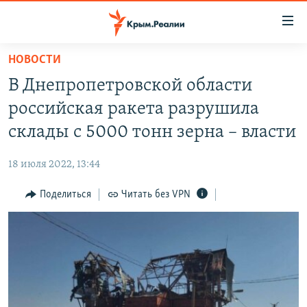
Доступность
ссылки
Вернуться
НОВОСТИ
к
НОВОСТИ
В Днепропетровской области
основному
СПЕЦПРОЕКТЫ
содержанию
российская ракета разрушила
ВОДА
Вернутся
ГРУЗ 200
склады с 5000 тонн зерна – власти
к
ИСТОРИЯ
КАРТА ВОЕННЫХ ОБЪЕКТОВ КРЫМА
главной
18 июля 2022, 13:44
ЕЩЕ
11 ЛЕТ ОККУПАЦИИ КРЫМА. 11 ИСТОРИЙ СОПРОТИВЛЕНИЯ
навигации
Вернутся
Поделиться
Читать без VPN
РАДІО СВОБОДА
ИНТЕРАКТИВ
к
КАК ОБОЙТИ БЛОКИРОВКУ
ИНФОГРАФИКА
поиску
ТЕЛЕПРОЕКТ КРЫМ.РЕАЛИИ
Українською
СОВЕТЫ ПРАВОЗАЩИТНИКОВ
Qırımtatar
ПРОПАВШИЕ БЕЗ ВЕСТИ