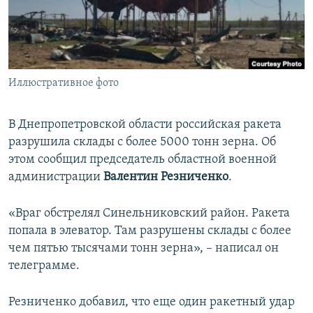
ПРИСОЕДИНЯЙТЕСЬ!
ПОБЕДИТЕЛЕЙ НЕ СУДЯТ?
КРЫМ.НЕПОКОРЕННЫЙ
ELIFBE
Иллюстративное фото
УКРАИНСКАЯ ПРОБЛЕМА КРЫМА
Все сайты RFE/RL
В Днепропетровской области российская ракета
разрушила склады с более 5000 тонн зерна. Об
этом сообщил председатель областной военной
администрации
Валентин Резниченко
.
«Враг обстрелял Синельниковский район. Ракета
попала в элеватор. Там разрушены склады с более
чем пятью тысячами тонн зерна», – написал он
телеграмме.
Резниченко добавил, что еще один ракетный удар