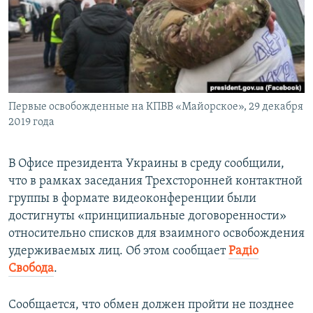
ПРИСОЕДИНЯЙТЕСЬ!
ПОБЕДИТЕЛЕЙ НЕ СУДЯТ?
КРЫМ.НЕПОКОРЕННЫЙ
ELIFBE
УКРАИНСКАЯ ПРОБЛЕМА КРЫМА
Все сайты RFE/RL
Первые освобожденные на КПВВ «Майорское», 29 декабря
2019 года
В Офисе президента Украины в среду сообщили,
что в рамках заседания Трехсторонней контактной
группы в формате видеоконференции были
достигнуты «принципиальные договоренности»
относительно списков для взаимного освобождения
удерживаемых лиц. Об этом сообщает
Радіо
Свобода
.
Сообщается, что обмен должен пройти не позднее