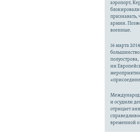
аэропорт, Ке
блокировали 
признавать,
армии. Позже
военные.
16 марта 20
большинство
полуострова,
ни Европейск
мероприятии
«присоедине
Международн
и осудили де
отрицает анн
справедливо
временной ок