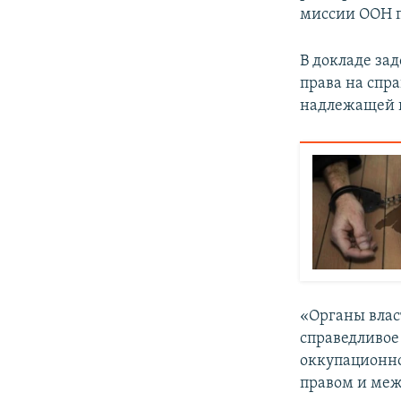
миссии ООН п
В докладе за
права на спр
надлежащей п
«Органы влас
справедливое 
оккупационн
правом и меж