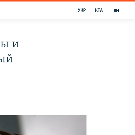
УКР
КТА
ты и
вый