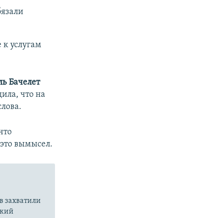
бязали
 к услугам
ь Бачелет
ила, что на
лова.
 что
это вымысел.
в захватили
ский