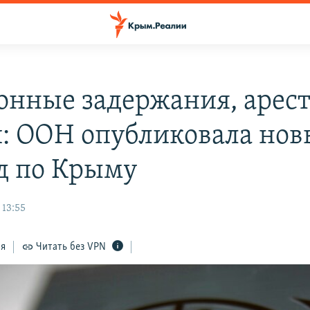
онные задержания, арес
: ООН опубликовала но
д по Крыму
 13:55
ся
Читать без VPN