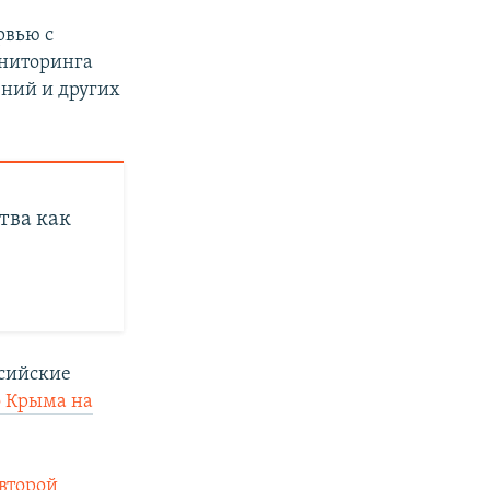
рвью с
ониторинга
ений и других
тва как
ссийские
 Крыма на
второй