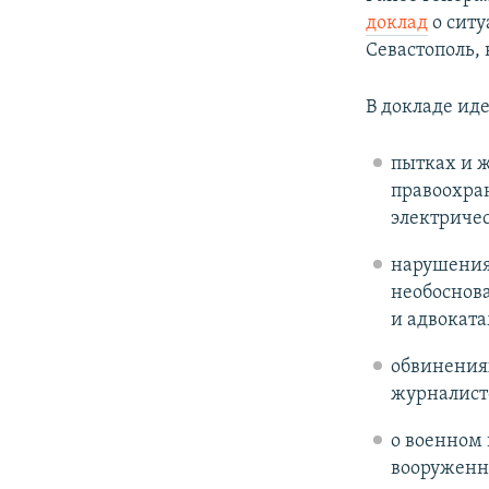
доклад
о ситу
Севастополь, 
В докладе иде
пытках и ж
правоохра
электриче
нарушения
необоснов
и адвоката
обвинениях
журналист
о военном 
вооруженны