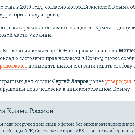
е суда в 2019 году, согласно который жителей Крыма о
ерриторию полуострова;
ях, с которыми сталкиваются люди из Крыма в доступе
ковой части Украины.
я Верховный комиссар ООН по правам человека
Мишел
оклад о состоянии прав человека в Крыму, также сообщ
родолжают
применять пытки и ограничивать свободу с
странных дел России
Сергей Лавров
ранее
утверждал
,
нарушении прав человека в аннексированном Крыму – 
ия Крыма Россией
14 года вооруженные люди в форме без опознавательных знако
овной Рады АРК, Совета министров АРК, а также симферополь