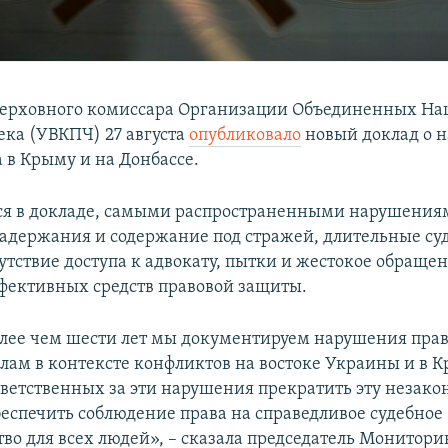
ерховного комиссара Организации Объединенных На
ека (УВКПЧ) 27 августа
опубликовало
новый доклад о 
 в Крыму и на Донбассе.
ся в докладе, самыми распространенными нарушения
адержания и содержание под стражей, длительные су
утствие доступа к адвокату, пытки и жестокое обращен
ффективных средств правовой защиты.
олее чем шести лет мы документируем нарушения прав
лам в контексте конфликтов на востоке Украины и в 
ветственных за эти нарушения прекратить эту незак
беспечить соблюдение права на справедливое судебное
тво для всех людей», – сказала председатель Монитор