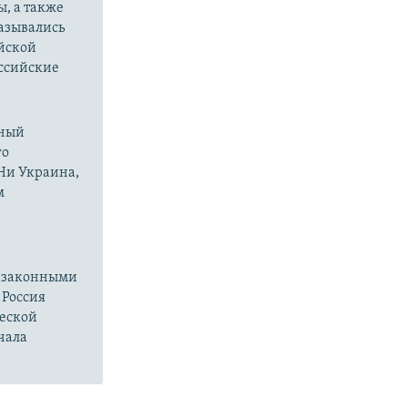
ы, а также
казывались
йской
оссийские
нный
го
 Ни Украина,
м
езаконными
 Россия
ческой
чала