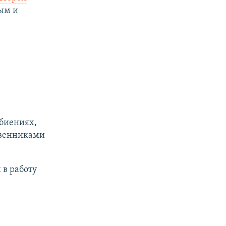
рым и
биениях,
твенниками
 в работу