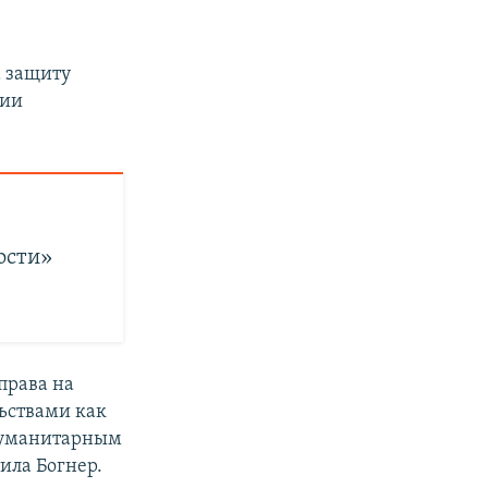
а защиту
тии
:
ости»
права на
льствами как
гуманитарным
ила Богнер.