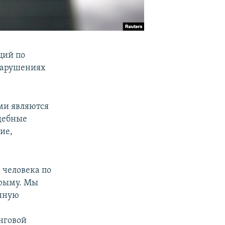
ций по
нарушениях
ми являются
дебные
ие,
 человека по
Крыму. Мы
онную
инговой