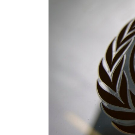
ПОБЕДИТЕЛЕЙ НЕ СУДЯТ?
КРЫМ.НЕПОКОРЕННЫЙ
ELIFBE
УКРАИНСКАЯ ПРОБЛЕМА КРЫМА