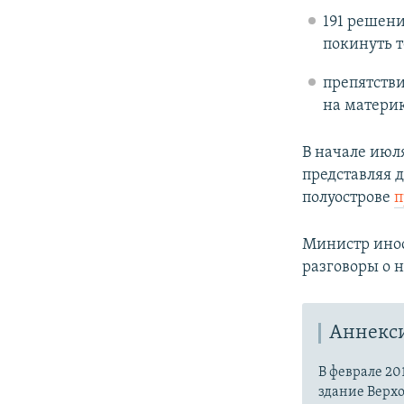
191 решени
покинуть т
препятстви
на матери
В начале июл
представляя д
полуострове
п
Министр ино
разговоры о 
Аннекс
В феврале 20
здание Верх