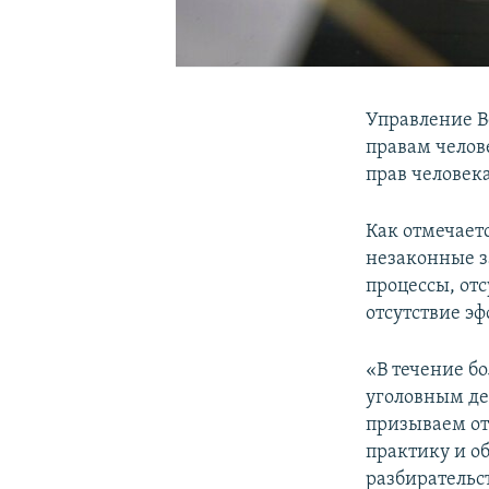
Управление В
правам челов
прав человека
Как отмечает
незаконные з
процессы, отс
отсутствие э
«В течение б
уголовным де
призываем от
практику и о
разбирательс