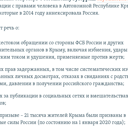
ации с правами человека в Автономной Республике К
которые в 2014 году аннексировала Россия.
т речь о:
естоком обращении со стороны ФСБ России и других
нительных органов в Крыму, включая избиения, удары
ским током и удушения, применяемые против жертв;
х прав задержанных, в том числе систематических из
анных личных досмотрах, отказах в свиданиях с родс
ми, давлении в получении российского гражданства;
 за публикации в социальных сетях и вмешательствах
ов;
призыве – 21 тысяча жителей Крыма были призваны в
е силы России (по состоянию на 1 января 2020 года);