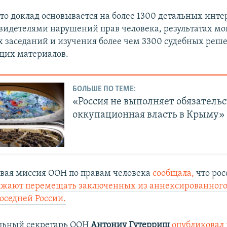
что доклад основывается на более 1300 детальных инте
видетелями нарушений прав человека, результатах м
х заседаний и изучения более чем 3300 судебных реш
щих материалов.
БОЛЬШЕ ПО ТЕМЕ:
«Россия не выполняет обязательс
оккупационная власть в Крыму»
вая миссия ООН по правам человека
сообщала,
что ро
лжают перемещать заключенных из аннексированного
оседней России.
альный секретарь ООН
Антониу Гутерриш
опубликовал 