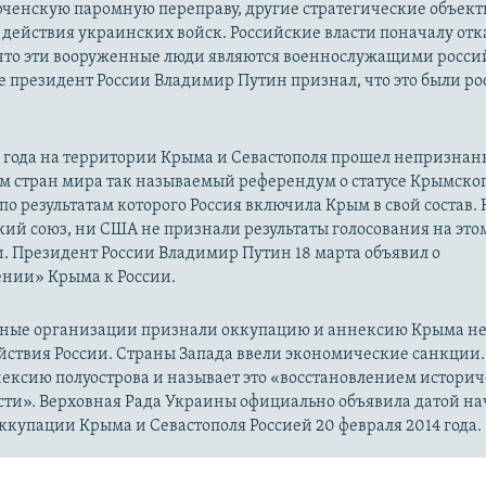
рченскую паромную переправу, другие стратегические объект
действия украинских войск. Российские власти поначалу от
 что эти вооруженные люди являются военнослужащими росси
 президент России Владимир Путин признал, что это были р
14 года на территории Крыма и Севастополя прошел непризна
м стран мира так называемый референдум о статусе Крымско
 по результатам которого Россия включила Крым в свой состав.
ий союз, ни США не признали результаты голосования на это
. Президент России Владимир Путин 18 марта объявил о
нии» Крыма к России.
ые организации признали оккупацию и аннексию Крыма н
йствия России. Страны Запада ввели экономические санкции.
ексию полуострова и называет это «восстановлением истори
сти». Верховная Рада Украины официально объявила датой на
купации Крыма и Севастополя Россией 20 февраля 2014 года.