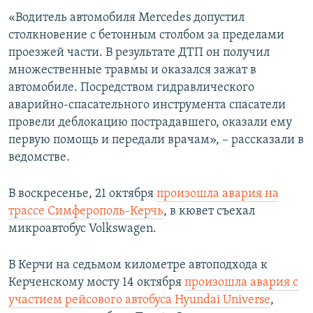
ПРИСОЕДИНЯЙТЕСЬ!
ПОБЕДИТЕЛЕЙ НЕ СУДЯТ?
«Водитель автомобиля Mercedes допустил
столкновение с бетонным столбом за пределами
КРЫМ.НЕПОКОРЕННЫЙ
проезжей части. В результате ДТП он получил
ELIFBE
множественные травмы и оказался зажат в
автомобиле. Посредством гидравлического
УКРАИНСКАЯ ПРОБЛЕМА КРЫМА
аварийно-спасательного инструмента спасатели
Все сайты RFE/RL
провели деблокацию пострадавшего, оказали ему
первую помощь и передали врачам», – рассказали в
ведомстве.
В воскресенье, 21 октября
произошла авария на
трассе Симферополь-Керчь
, в кювет съехал
микроавтобус Volkswagen.
В Керчи на седьмом километре автоподхода к
Керченскому мосту 14 октября
произошла авария с
участием рейсового автобуса Hyundai Universe
,