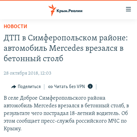
Доступность
ссылки
Вернуться
НОВОСТИ
к
НОВОСТИ
ДТП в Симферопольском районе:
основному
СПЕЦПРОЕКТЫ
содержанию
автомобиль Mercedes врезался в
ВОДА
Вернутся
ГРУЗ 200
бетонный столб
к
ИСТОРИЯ
КАРТА ВОЕННЫХ ОБЪЕКТОВ КРЫМА
главной
28 октября 2018, 12:03
ЕЩЕ
11 ЛЕТ ОККУПАЦИИ КРЫМА. 11 ИСТОРИЙ СОПРОТИВЛЕНИЯ
навигации
Вернутся
Поделиться
Читать без VPN
РАДІО СВОБОДА
ИНТЕРАКТИВ
к
В селе Доброе Симферопольского района
КАК ОБОЙТИ БЛОКИРОВКУ
ИНФОГРАФИКА
поиску
автомобиль Mercedes врезался в бетонный столб, в
ТЕЛЕПРОЕКТ КРЫМ.РЕАЛИИ
результате чего пострадал 18-летний водитель. Об
Українською
этом сообщает пресс-служба российского МЧС по
СОВЕТЫ ПРАВОЗАЩИТНИКОВ
Qırımtatar
Крыму.
ПРОПАВШИЕ БЕЗ ВЕСТИ