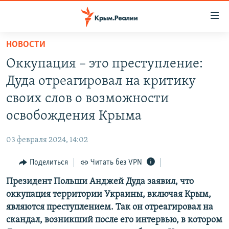
Доступность
ссылки
Вернуться
НОВОСТИ
к
НОВОСТИ
Оккупация – это преступление:
основному
СПЕЦПРОЕКТЫ
содержанию
Дуда отреагировал на критику
ВОДА
Вернутся
ГРУЗ 200
своих слов о возможности
к
ИСТОРИЯ
КАРТА ВОЕННЫХ ОБЪЕКТОВ КРЫМА
освобождения Крыма
главной
ЕЩЕ
11 ЛЕТ ОККУПАЦИИ КРЫМА. 11 ИСТОРИЙ СОПРОТИВЛЕНИЯ
навигации
03 февраля 2024, 14:02
Вернутся
РАДІО СВОБОДА
ИНТЕРАКТИВ
к
Поделиться
Читать без VPN
КАК ОБОЙТИ БЛОКИРОВКУ
ИНФОГРАФИКА
поиску
Президент Польши Анджей Дуда заявил, что
ТЕЛЕПРОЕКТ КРЫМ.РЕАЛИИ
Українською
оккупация территории Украины, включая Крым,
СОВЕТЫ ПРАВОЗАЩИТНИКОВ
являются преступлением. Так он отреагировал на
Qırımtatar
скандал, возникший после его интервью, в котором
ПРОПАВШИЕ БЕЗ ВЕСТИ