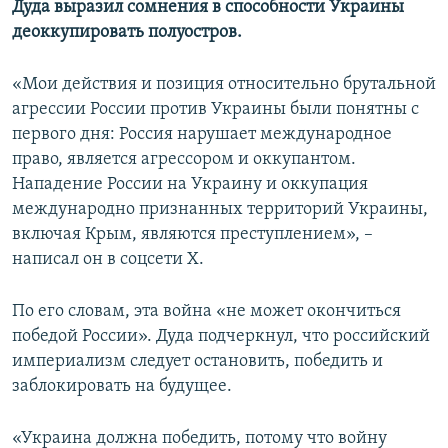
Дуда выразил сомнения в способности Украины
ПРИСОЕДИНЯЙТЕСЬ!
ПОБЕДИТЕЛЕЙ НЕ СУДЯТ?
деоккупировать полуостров.
КРЫМ.НЕПОКОРЕННЫЙ
«Мои действия и позиция относительно брутальной
ELIFBE
агрессии России против Украины были понятны с
УКРАИНСКАЯ ПРОБЛЕМА КРЫМА
первого дня: Россия нарушает международное
Все сайты RFE/RL
право, является агрессором и оккупантом.
Нападение России на Украину и оккупация
международно признанных территорий Украины,
включая Крым, являются преступлением», –
написал он в соцсети Х.
По его словам, эта война «не может окончиться
победой России». Дуда подчеркнул, что российский
империализм следует остановить, победить и
заблокировать на будущее.
«Украина должна победить, потому что войну