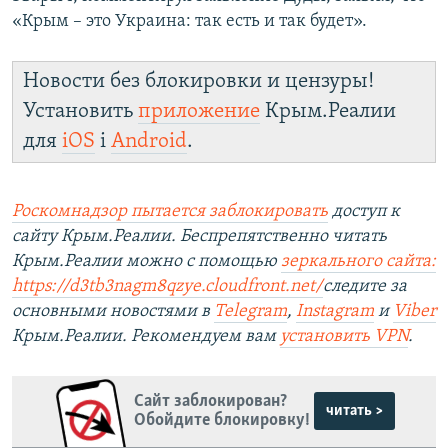
«Крым – это Украина: так есть и так будет».
Новости без блокировки и цензуры!
Установить
приложение
Крым.Реалии
для
iOS
і
Android
.
Роскомнадзор пытается заблокировать
доступ к
сайту Крым.Реалии. Беспрепятственно читать
Крым.Реалии можно с помощью
зеркального сайта:
https://d3tb3nagm8qzye.cloudfront.net/
следите за
основными новостями в
Telegram
,
Instagram
и
Viber
Крым.Реалии. Рекомендуем вам
установить VPN
.
Сайт заблокирован?
читать >
Обойдите блокировку!