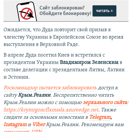
Сайт заблокирован?
читать >
Обойдите блокировку!
Ожидается, что Дуда повторит свой призыв к
членству Украины в Европейском Союзе во время
выступления в Верховной Раде.
В апреле Дуда посетил Киев и встретился с
президентом Украины
Владимиром Зеленским
в
составе делегации с президентами Литвы, Латвии
и Эстонии.
Роскомнадзор пытается заблокировать
доступ к
сайту
Крым.Реалии
.
Беспрепятственно читать
Крым.Реалии можно с помощью
зеркального сайта
:
https://krymrgoncflxmssla.azureedge.net
.
Также
следите за основными новостями в
Telegram
,
Instagram
и
Viber
Крым.Реалии. Рекомендуем вам