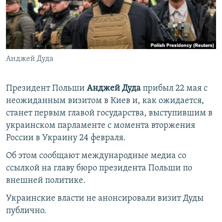
ПРИСОЕДИНЯЙТЕСЬ!
ПОБЕДИТЕЛЕЙ НЕ СУДЯТ?
КРЫМ.НЕПОКОРЕННЫЙ
ELIFBE
Анджей Дуда
УКРАИНСКАЯ ПРОБЛЕМА КРЫМА
Все сайты RFE/RL
Президент Польши
Анджей Дуда
прибыл 22 мая с
неожиданным визитом в Киев и, как ожидается,
станет первым главой государства, выступившим в
украинском парламенте с момента вторжения
России в Украину 24 февраля.
Об этом сообщают международные медиа со
ссылкой на главу бюро президента Польши по
внешней политике.
Украинские власти не анонсировали визит Дуды
публично.