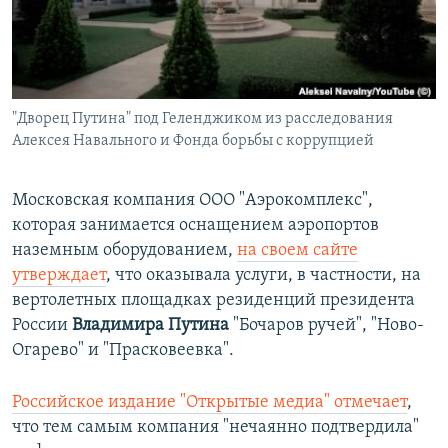
ПРИСОЕДИНЯЙТЕСЬ!
ПОБЕДИТЕЛЕЙ НЕ СУДЯТ?
КРЫМ.НЕПОКОРЕННЫЙ
ELIFBE
"Дворец Путина" под Геленджиком из расследования
УКРАИНСКАЯ ПРОБЛЕМА КРЫМА
Алексея Навального и Фонда борьбы с коррупцией
Все сайты RFE/RL
Московская компания ООО "Аэрокомплекс",
которая занимается оснащением аэропортов
наземным оборудованием,
на своем сайте
утверждает
, что оказывала услуги, в частности, на
вертолетных площадках резиденций президента
России
Владимира Путина
"Бочаров ручей", "Ново-
Огарево" и "Прасковеевка".
Российское издание "Открытые медиа" отмечает
,
что тем самым компания "нечаянно подтвердила"