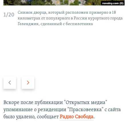
Снимок дворца, который расположен примерно в 18
1/20
километрах от популярного в России курортного города
Геленджик, сделанный с беспилотника
П
С
р
л
е
е
д
д
Вскоре после публикации "Открытых медиа"
ы
у
упоминание о резиденции "Прасковеевка" с сайта
д
ю
было удалено, сообщает
Радио Свобода
.
у
щ