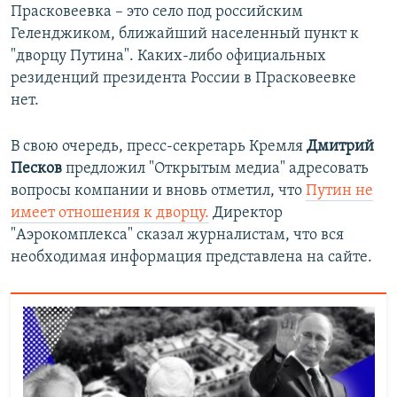
щ
и
Прасковеевка – это село под российским
и
й
Геленджиком, ближайший населенный пункт к
й
с
"дворцу Путина". Каких-либо официальных
с
л
резиденций президента России в Прасковеевке
л
а
нет.
а
й
й
д
В свою очередь, пресс-секретарь Кремля
Дмитрий
д
Песков
предложил "Открытым медиа" адресовать
вопросы компании и вновь отметил, что
Путин не
имеет отношения к дворцу.
Директор
"Аэрокомплекса" сказал журналистам, что вся
необходимая информация представлена на сайте.