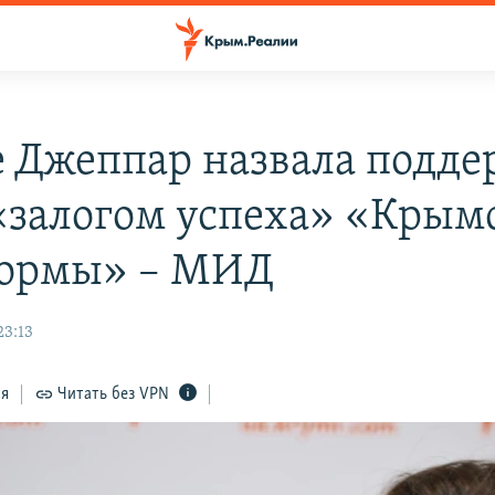
 Джеппар назвала подде
залогом успеха» «Крым
ормы» – МИД
23:13
ся
Читать без VPN