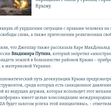
Крыму
янула об ухудшении ситуации с правами человека на 
свободы слова, а также притеснении религиозных сво
или, что Джеппар также рассказала Каре МакДональд 
оссии
Владимира Путина
, который запретил «иностр
ладеть землей в большинстве районов Крыма – приб
 к материковой Украине.
пломатический путь деоккупации Крыма предусматр
струментов, среди которых есть санкционное давлени
ой из ведущих держав, которая использует этот механи
атформа» имеет целью консолидацию международных
А будет залогом успеха этой инициативы», – отметил