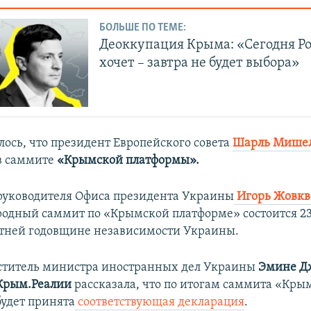
БОЛЬШЕ ПО ТЕМЕ:
Деоккупация Крыма: «Сегодня Ро
хочет – завтра не будет выбора»
лось, что президент Европейского совета
Шарль Мише
в саммите
«Крымской платформы».
руководителя Офиса президента Украины
Игорь Жовк
одный саммит по «Крымской платформе» состоится 23 
етней годовщине независимости Украины.
ститель министра иностранных дел Украины
Эмине Д
Крым.Реалии
рассказала, что по итогам саммита «Кры
удет принята
соответствующая декларация
.