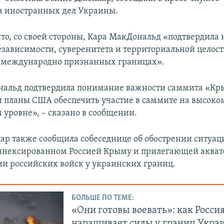
а иностранных дел Украины.
что, со своей стороны, Кара МакДональд «подтвердила
зависимости, суверенитета и территориальной целос
 международно признанных границах».
нальд подтвердила понимание важности саммита «К
 планы США обеспечить участие в саммите на высоко
 уровне», – сказано в сообщении.
р также сообщила собеседнице об обострении ситуаци
ннексированном Россией Крыму и прилегающей акват
и российских войск у украинских границ.
БОЛЬШЕ ПО ТЕМЕ:
«Они готовы воевать»: как Росси
наращивает силы у границ Украи