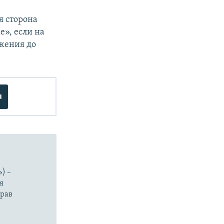
я сторона
», если на
бжения до
я
) –
я
прав