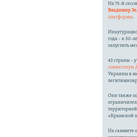
На 75-й сесс
Владимир З
платформы
.
Инаугурацион
года – к 30
запустить м
43 страны –
совместную 
Украины в ме
легитимизир
Они также п
ограничител
территорией
«Крымской пл
На саммите о