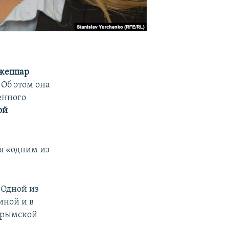
жеппар
. Об этом она
енного
ой
я «одним из
 Одной из
иной и в
Крымской