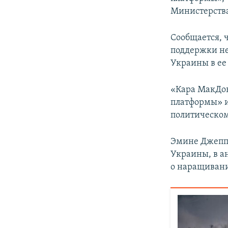
Министерств
Сообщается, 
поддержки не
Украины в ее
«Кара МакДо
платформы» и
политическом
Эмине Джеппа
Украины, в а
о наращивани