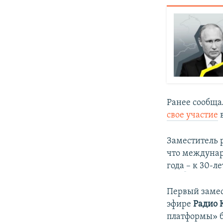
Ранее сообща
свое участие
Заместитель 
что междунар
года
– к 30-л
Первый заме
эфире
Радио 
платформы» б