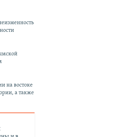
 неизменность
тности
рымской
м
и на востоке
ории, а также
я
ны и в