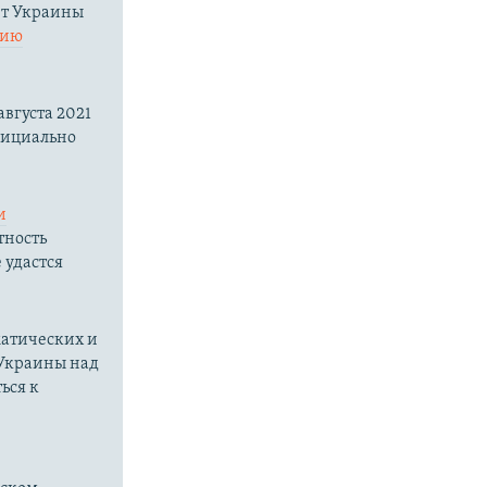
нт Украины
нию
вгуста 2021
фициально
и
тность
 удастся
матических и
 Украины над
ься к