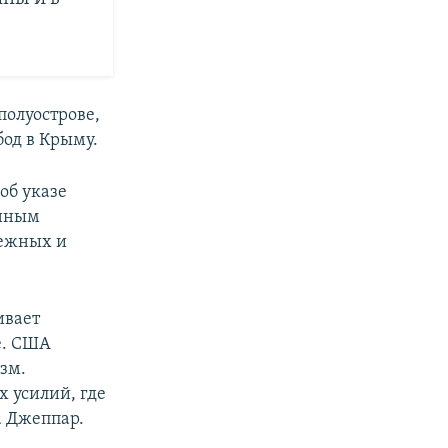
полуострове,
бод в Крыму.
об указе
анным
режных и
ивает
е. США
зм.
 усилий, где
а Джеппар.