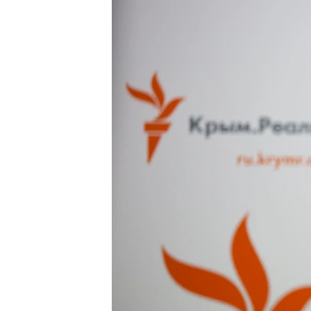
ПОБЕДИТЕЛЕЙ НЕ СУДЯТ?
КРЫМ.НЕПОКОРЕННЫЙ
ELIFBE
УКРАИНСКАЯ ПРОБЛЕМА КРЫМА