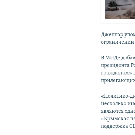
Джеппар упом
ограничении 
В МИДе добав
президента Р
гражданам» в
прилегающих
«Политико-ди
несколько ин
являются одн
«Крымская пл
поддержка СШ