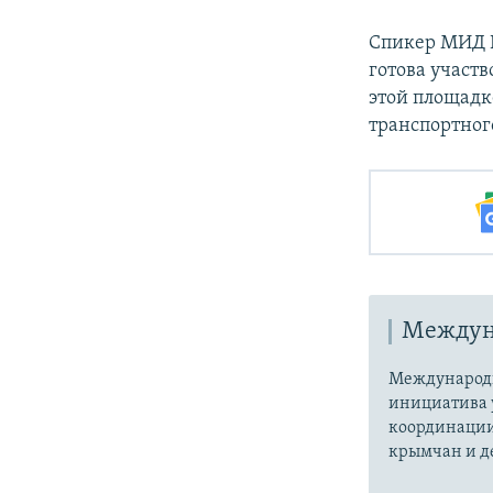
Спикер МИД 
готова участ
этой площадк
транспортног
Междун
Международн
инициатива 
координации
крымчан и д