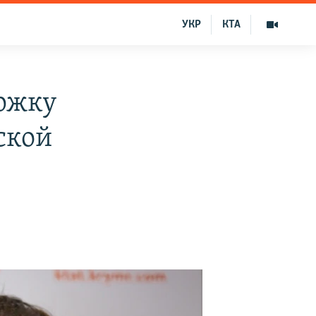
УКР
КТА
ржку
ской