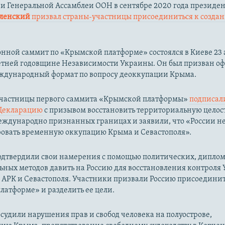
ии Генеральной Ассамблеи ООН в сентябре 2020 года президе
еленский
призвал страны-участницы присоединиться к созда
ной саммит по «Крымской платформе» состоялся в Киеве 23 а
-летней годовщине Независимости Украины. Он был призван о
еждународный формат по вопросу деоккупации Крыма.
 участницы первого саммита «Крымской платформы»
подписал
Декларацию
с призывом восстановить территориальную целос
ждународно признанных границах и заявили, что «России не
овать временную оккупацию Крыма и Севастополя».
одтвердили свои намерения с помощью политических, дипло
ьных методов давить на Россию для восстановления контроля
 АРК и Севастополя. Участники призвали Россию присоединит
атформе» и разделить ее цели.
судили нарушения прав и свобод человека на полуострове,