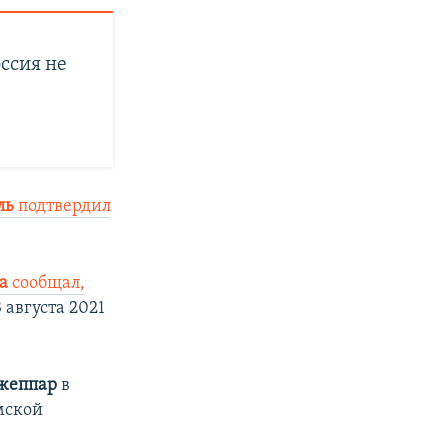
ссия не
ль
подтвердил
ва
сообщал,
августа 2021
жеппар
в
мской