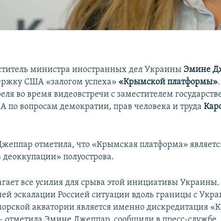
ститель министра иностранных дел Украины
Эмине Д
ержку США «залогом успеха»
«Крымской платформы»
реля во время видеовстречи с заместителем государств
А по вопросам демократии, прав человека и труда
Кар
 Джеппар отметила, что «Крымская платформа» являетс
 деоккупации» полуострова.
агает все усилия для срыва этой инициативы Украины.
ней эскалации Россией ситуации вдоль границы с Укра
орской акватории является именно дискредитация «
– отметила Эмине Джеппар, сообщили в пресс-службе