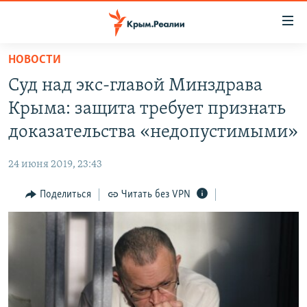
Доступность
ссылки
Вернуться
НОВОСТИ
к
НОВОСТИ
Суд над экс-главой Минздрава
основному
СПЕЦПРОЕКТЫ
содержанию
Крыма: защита требует признать
ВОДА
Вернутся
ГРУЗ 200
доказательства «недопустимыми»
к
ИСТОРИЯ
КАРТА ВОЕННЫХ ОБЪЕКТОВ КРЫМА
главной
24 июня 2019, 23:43
ЕЩЕ
11 ЛЕТ ОККУПАЦИИ КРЫМА. 11 ИСТОРИЙ СОПРОТИВЛЕНИЯ
навигации
Вернутся
Поделиться
Читать без VPN
РАДІО СВОБОДА
ИНТЕРАКТИВ
к
КАК ОБОЙТИ БЛОКИРОВКУ
ИНФОГРАФИКА
поиску
ТЕЛЕПРОЕКТ КРЫМ.РЕАЛИИ
Українською
СОВЕТЫ ПРАВОЗАЩИТНИКОВ
Qırımtatar
ПРОПАВШИЕ БЕЗ ВЕСТИ