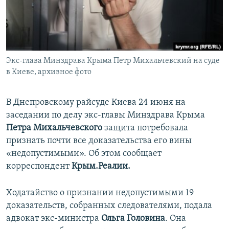
ПРИСОЕДИНЯЙТЕСЬ!
ПОБЕДИТЕЛЕЙ НЕ СУДЯТ?
КРЫМ.НЕПОКОРЕННЫЙ
ELIFBE
Экс-глава Минздрава Крыма Петр Михальчевский на суде
УКРАИНСКАЯ ПРОБЛЕМА КРЫМА
в Киеве, архивное фото
Все сайты RFE/RL
В Днепровскому райсуде Киева 24 июня на
заседании по делу экс-главы Минздрава Крыма
Петра Михальчевского
защита потребовала
признать почти все доказательства его вины
«недопустимыми». Об этом сообщает
корреспондент
Крым.Реалии.
Ходатайство о признании недопустимыми 19
доказательств, собранных следователями, подала
адвокат экс-министра
Ольга Головина
. Она