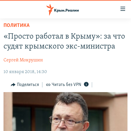
Доступность
ссылки
Вернуться
ПОЛИТИКА
к
НОВОСТИ
«Просто работал в Крыму»: за что
основному
СПЕЦПРОЕКТЫ
содержанию
судят крымского экс-министра
ВОДА
Вернутся
ГРУЗ 200
к
Сергей Мокрушин
ИСТОРИЯ
КАРТА ВОЕННЫХ ОБЪЕКТОВ КРЫМА
главной
10 января 2018, 14:30
ЕЩЕ
11 ЛЕТ ОККУПАЦИИ КРЫМА. 11 ИСТОРИЙ СОПРОТИВЛЕНИЯ
навигации
Вернутся
РАДІО СВОБОДА
ИНТЕРАКТИВ
Поделиться
Читать без VPN
к
КАК ОБОЙТИ БЛОКИРОВКУ
ИНФОГРАФИКА
поиску
ТЕЛЕПРОЕКТ КРЫМ.РЕАЛИИ
Українською
СОВЕТЫ ПРАВОЗАЩИТНИКОВ
Qırımtatar
ПРОПАВШИЕ БЕЗ ВЕСТИ