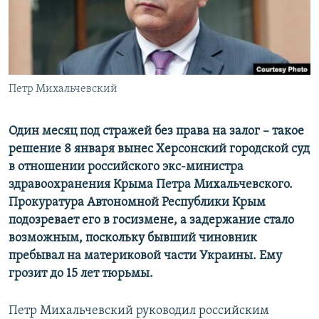
ПРИСОЕДИНЯЙТЕСЬ!
ПОБЕДИТЕЛЕЙ НЕ СУДЯТ?
КРЫМ.НЕПОКОРЕННЫЙ
ELIFBE
Петр Михальчевский
УКРАИНСКАЯ ПРОБЛЕМА КРЫМА
Все сайты RFE/RL
Один месяц под стражей без права на залог – такое
решение 8 января вынес Херсонский городской суд
в отношении российского экс-министра
здравоохранения Крыма Петра Михальчевского.
Прокуратура Автономной Республики Крым
подозревает его в госизмене, а задержание стало
возможным, поскольку бывший чиновник
пребывал на материковой части Украины. Ему
грозит до 15 лет тюрьмы.
Петр Михальчевский руководил российским