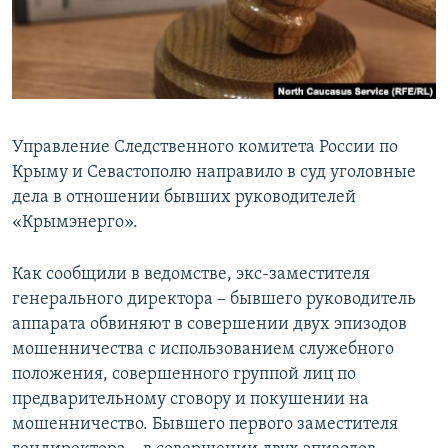
ПРИСОЕДИНЯЙТЕСЬ!
ПОБЕДИТЕЛЕЙ НЕ СУДЯТ?
КРЫМ.НЕПОКОРЕННЫЙ
ELIFBE
УКРАИНСКАЯ ПРОБЛЕМА КРЫМА
Управление Следственного комитета России по
Все сайты RFE/RL
Крыму и Севастополю направило в суд уголовные
дела в отношении бывших руководителей
«Крымэнерго».
Как сообщили в ведомстве, экс-заместителя
генерального директора – бывшего руководитель
аппарата обвиняют в совершении двух эпизодов
мошенничества с использованием служебного
положения, совершенного группой лиц по
предварительному сговору и покушении на
мошенничество. Бывшего первого заместителя