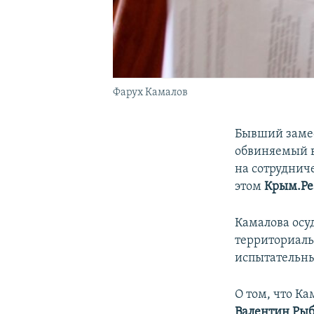
Фарух Камалов
Бывший замес
обвиняемый в
на сотруднич
этом
Крым.Ре
Камалова осуд
территориаль
испытательным
О том, что К
Валентин Ры