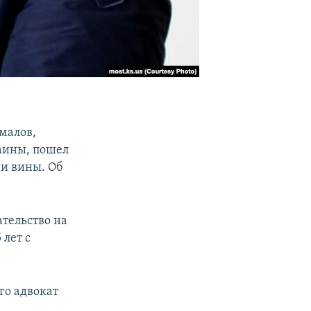
малов,
аины, пошел
ии вины. Об
ательство на
лет с
го адвокат