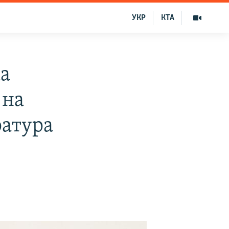
УКР
КТА
а
 на
ратура