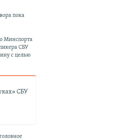
вора пока
го Минспорта
спикера СБУ
ину с целью
уках» СБУ
головное