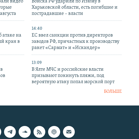
вали видео
Войска РФ ударили по Изюму в
торые
Харьковской области, есть погибшие и
 августа
пострадавшие – власти
14:40
 атаке на
ЕС ввел санкции против директоров
й кран в
заводов РФ, причастных к производству
ракет «Сармат» и «Искандер»
13:09
 в
В Ялте МЧС и российские власти
нов
призывают покинуть пляжи, под
вероятную атаку попал морской порт
БОЛЬШЕ