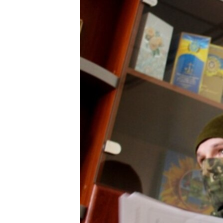
ПОБЕДИТЕЛЕЙ НЕ СУДЯТ?
КРЫМ.НЕПОКОРЕННЫЙ
ELIFBE
УКРАИНСКАЯ ПРОБЛЕМА КРЫМА