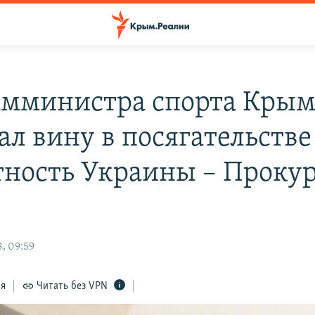
амминистра спорта Крым
ал вину в посягательстве
тность Украины – Проку
, 09:59
ся
Читать без VPN