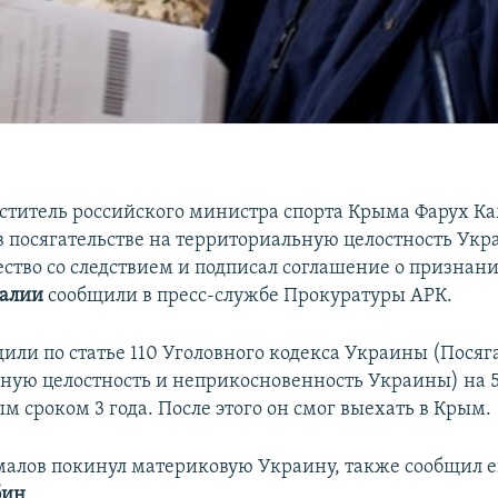
титель российского министра спорта Крыма Фарух Ка
 посягательстве на территориальную целостность Укр
ество со следствием и подписал соглашение о признан
алии
сообщили в пресс-службе Прокуратуры АРК.
или по статье 110 Уголовного кодекса Украины (Посяг
ную целостность и неприкосновенность Украины) на 5 
 сроком 3 года. После этого он смог выехать в Крым.
амалов покинул материковую Украину, также сообщил е
бин
.