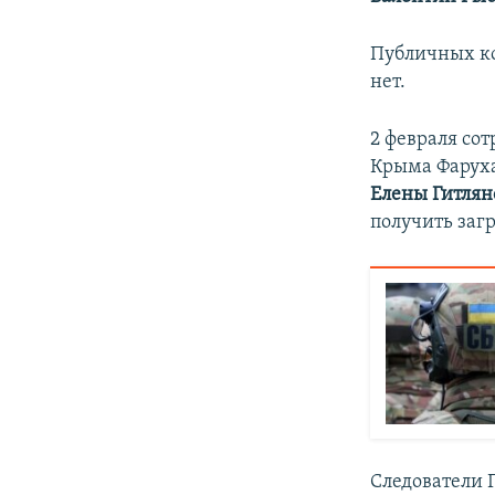
Публичных ко
нет.
2 февраля со
Крыма Фаруха
Елены Гитлян
получить заг
Следователи 