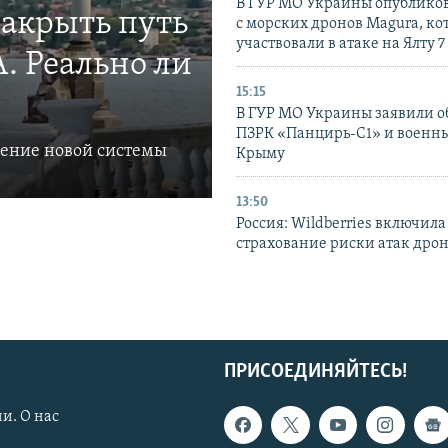
В ГУР МО Украины опублико
закрыть путь
с морских дронов Magura, ко
участвовали в атаке на Ялту 7
. Реально ли
15:15
В ГУР МО Украины заявили об
ПЗРК «Панцирь-С1» и военны
ление новой системы
Крыму
13:50
Россия: Wildberries включила
страхование риски атак дро
ПРИСОЕДИНЯЙТЕСЬ!
и. О нас