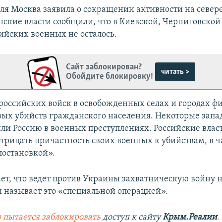
еля Москва заявила о сокращении активности на север
нские власти сообщили, что в Киевской, Черниговской
сийских военных не осталось.
Сайт заблокирован?
читать >
Обойдите блокировку!
 российских войск в освобожденных селах и городах ф
вых убийств гражданского населения. Некоторые зап
ли Россию в военных преступлениях. Российские влас
трицать причастность своих военных к убийствам, в ч
постановкой».
ает, что ведет против Украины захватническую войну н
и называет это «специальной операцией».
 пытается заблокировать
доступ к сайту
Крым.Реалии
.