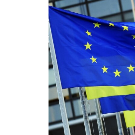
ПОБЕДИТЕЛЕЙ НЕ СУДЯТ?
КРЫМ.НЕПОКОРЕННЫЙ
ELIFBE
УКРАИНСКАЯ ПРОБЛЕМА КРЫМА