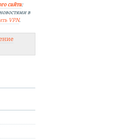
го сайта
:
новостями в
ить
VPN
.
ение