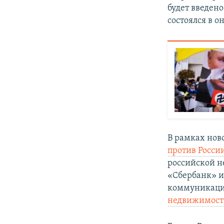
будет введен
состоялся в о
В рамках нов
против Росси
российской н
«Сбербанк» и
коммуникац
недвижимост