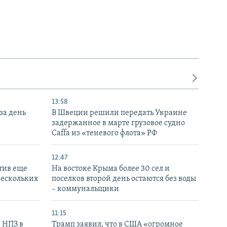
13:58
за день
В Швеции решили передать Украине
задержанное в марте грузовое судно
Caffa из «теневого флота» РФ
12:47
тив еще
На востоке Крыма более 30 сел и
нескольких
поселков второй день остаются без воды
– коммунальщики
11:15
 НПЗ в
Трамп заявил, что в США «огромное