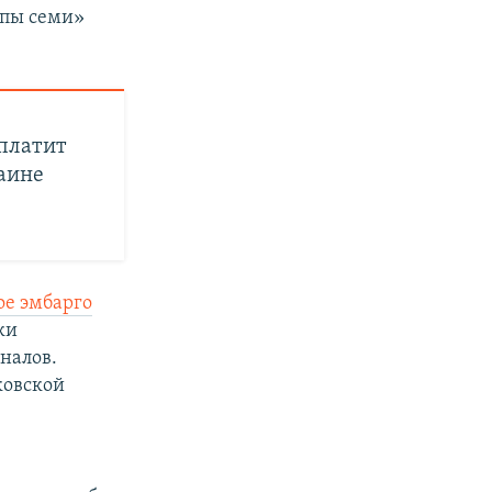
ппы семи»
аплатит
аине
ое эмбарго
ки
налов.
ковской