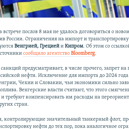
 встрече послов 8 мая не удалось договориться о ново
ив России. Ограничения на импорт и транспортировку
руются
Венгрией, Грецией
и
Кипром
. Об этом со ссылко
сточники
сообщило агентство
Bloomberg
.
санкций предусматривает, в числе прочего, запрет на 
ссийской нефти. Исключение для импорта до 2024 года
Венгрии, Чехии и Словакии, чьи экономики сильно зави
оплива. Венгерские власти считают, что этого смягчен
, и требуют компенсировать им расходы на переориен
ругих стран.
я, контролирующие значительный танкерный флот, пр
анспортировку нефти до тех пор, пока аналогичное огр