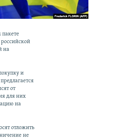
м пакете
 российской
й на
покупку и
 предлагается
сят от
ия для них
тацию на
осят отложить
аничение не