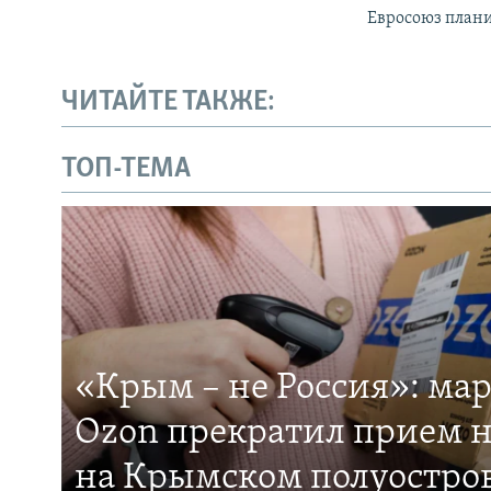
Евросоюз плани
ЧИТАЙТЕ ТАКЖЕ:
ТОП-ТЕМА
«Крым – не Россия»: ма
Ozon прекратил прием н
на Крымском полуостро