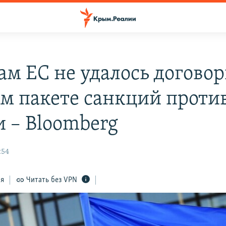
ам ЕС не удалось догово
ом пакете санкций проти
и – Bloomberg
:54
ся
Читать без VPN