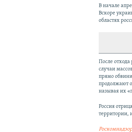
В начале апр
Вскоре украи
областях рос
После отхода
случаи массо
прямо обвини
продолжают о
называя их «
Россия отриц
территории, 
Роскомнадзор