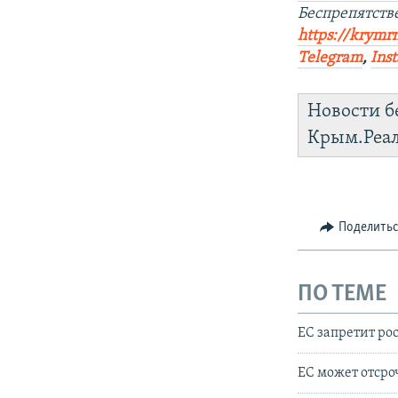
Беспрепятст
https://krymr
Telegram
,
Ins
Новости б
Крым.Реа
Поделить
ПО ТЕМЕ
ЕС запретит ро
ЕС может отсро