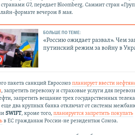
о странами G7, передает Bloomberg. Саммит стран «Гру
нлайн-формате вечером 8 мая.
БОЛЬШЕ ПО ТЕМЕ:
«Россию ожидает развал». Чем з
путинский режим за войну в Укр
ого пакета санкций Евросоюз
планирует ввести нефтян
и
, запретить перевозку и страховые услуги для перевоз
ефти, запретить вещание трех государственных телека
 еще два крупных банка отключат от системы межбан
ии
SWIFT
, кроме того,
планируется запретить покупать
ь
в ЕС гражданам России-не резидентам Союза.