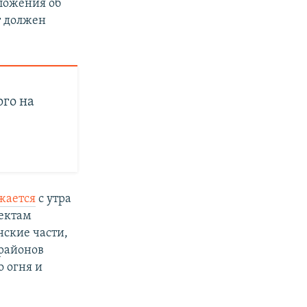
дложения об
т должен
рго на
жается
с утра
ъектам
ские части,
 районов
о огня и