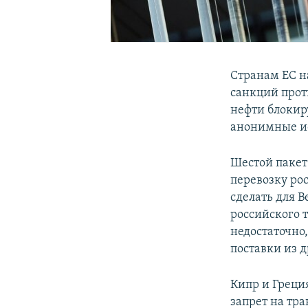
Странам ЕС на
санкций прот
нефти блоки
анонимные и
Шестой пакет 
перевозку ро
сделать для 
российского т
недостаточно
поставки из д
Кипр и Греци
запрет на тр