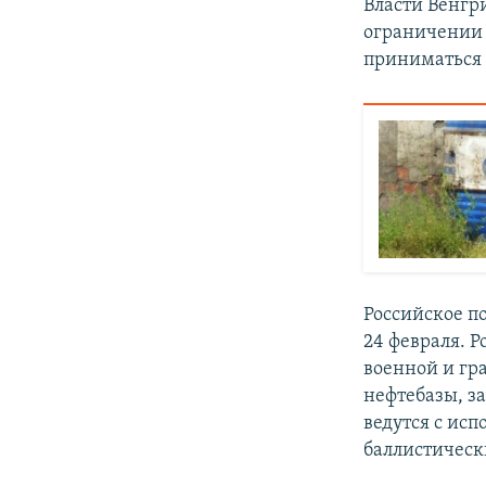
Власти Венгр
ограничении 
приниматься 
Российское 
24 февраля. 
военной и гр
нефтебазы, з
ведутся с ис
баллистическ