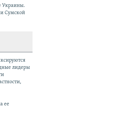
е Украины.
 и Сумской
иксируются
адные лидеры
ти
астности,
а ее