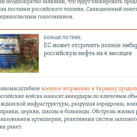
ии неоднократно заявляли, что будут блокировать пре
на поставки российского топлива. Санкционный паке
единогласным голосованием.
БОЛЬШЕ ПО ТЕМЕ:
ЕС может отсрочить полное эмба
российскую нефть на 6 месяцев
полномасштабное
военное вторжение в Украину продол
Российские войска наносят авиаудары по ключевым об
ажданской инфраструктуры, разрушая аэродромы, воин
аправки, церкви, школы и больницы. Обстрелы жилых
пользованием артиллерии, реактивных систем залповог
их ракет.