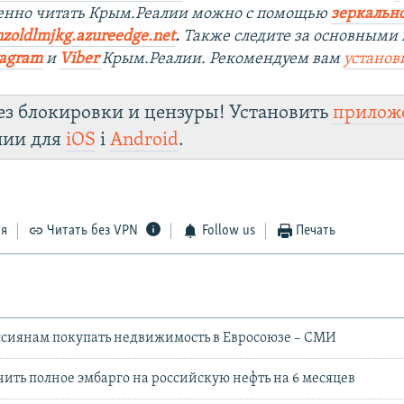
венно читать Крым.Реалии можно с помощью
зеркально
nzoldlmjkg.azureedge.net
.
Также следите за основными 
tagram
и
Viber
Крым.Реалии. Рекомендуем вам
установ
ез блокировки и цензуры! Установить
прилож
лии для
iOS
і
Android
.
ся
Читать без VPN
Follow us
Печать
ссиянам покупать недвижимость в Евросоюзе – СМИ
чить полное эмбарго на российскую нефть на 6 месяцев