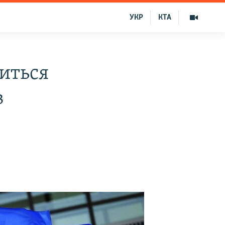
УКР
КТА
риться
в