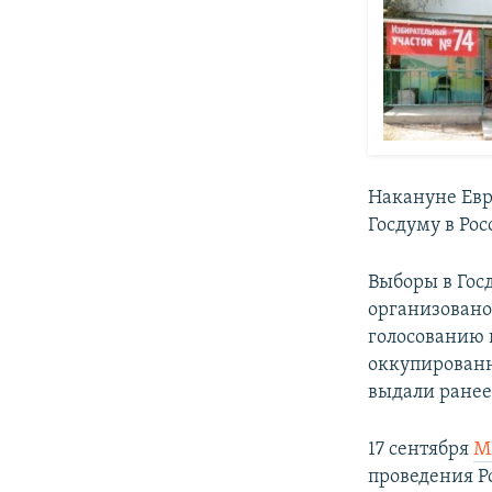
Накануне Ев
Госдуму в Рос
Выборы в Госд
организовано
голосованию 
оккупированн
выдали ранее
17 сентября
М
проведения Р