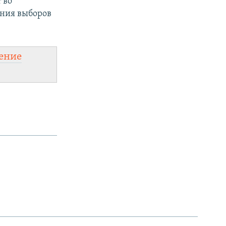
 во
ния выборов
ение