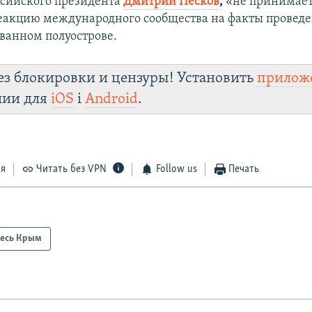
ссийского президента
Дмитрий Песков
,
«не принимает
акцию международного сообщества на факты проведе
ванном полуострове.
ез блокировки и цензуры! Установить
прилож
лии для
iOS
і
Android
.
ся
Читать без VPN
Follow us
Печать
есь Крым