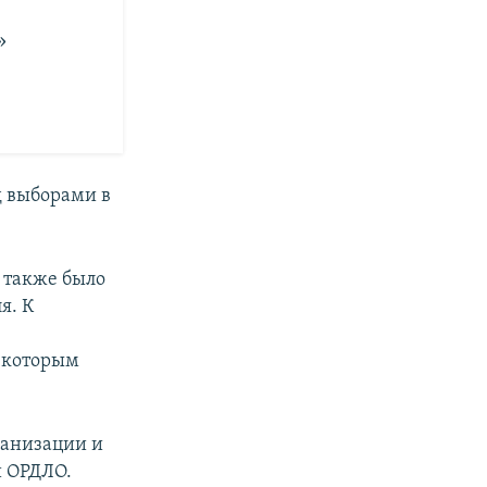
»
 выборами в
е также было
я. К
 которым
ганизации и
й ОРДЛО.