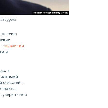
п Боррель
аннексию
йские
 в
заявлении
ам и
рах в
, жителей
 областей в
остается
 суверенитета