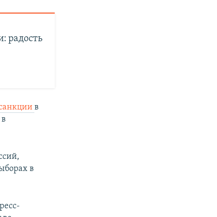
: радость
 санкции
в
 в
ссий,
ыборах в
ресс-