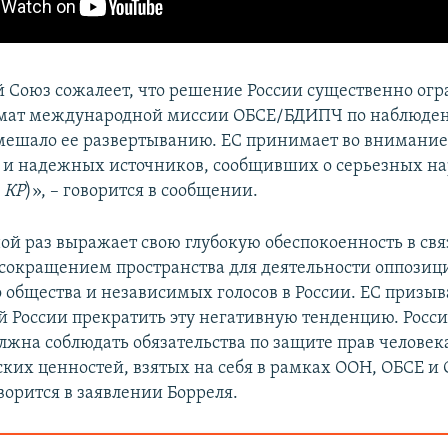
 Союз сожалеет, что решение России существенно ог
рмат международной миссии ОБСЕ/БДИПЧ по наблюде
ешало ее развертыванию. ЕС принимает во внимани
 и надежных источников, сообщивших о серьезных н
–
КР
)», – говорится в сообщении.
ой раз выражает свою глубокую обеспокоенность в свя
окращением пространства для деятельности оппозиц
 общества и независимых голосов в России. ЕС призыв
й России прекратить эту негативную тенденцию. Росс
лжна соблюдать обязательства по защите прав человек
ких ценностей, взятых на себя в рамках ООН, ОБСЕ и 
ворится в заявлении Борреля.