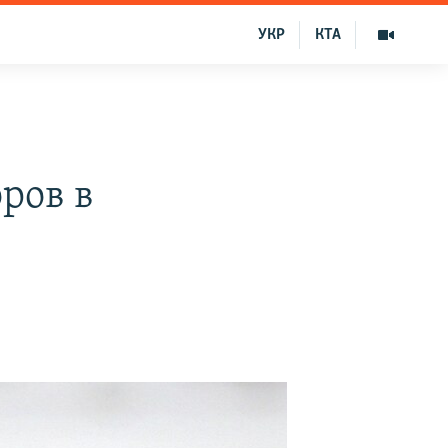
УКР
КТА
ров в