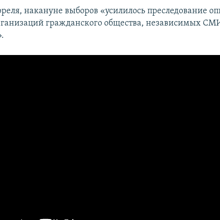
рреля, накануне выборов «усилилось преследование 
рганизаций гражданского общества, независимых СМ
.