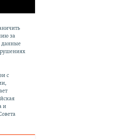
раничить
нию за
е данные
арушениях
зи с
ии,
ает
ийская
а и
Совета