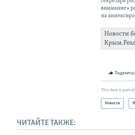
секретарь ро
внимание» ре
на аннексиро
Новости б
Крым.Реа
Поделить
This item is part of
Новости
В
ЧИТАЙТЕ ТАКЖЕ: