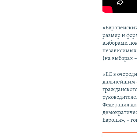
«Европейский
размер и фо
выборами пом
независимых
(на выборах 
«ЕС в очередн
дальнейшим с
гражданского
руководителе
Федерация до
демократичес
Европы», – го