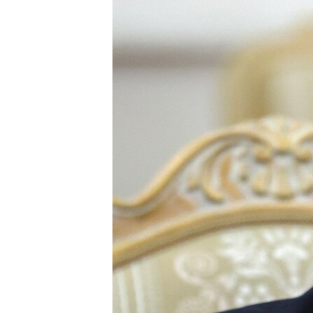
ПОБЕДИТЕЛЕЙ НЕ СУДЯТ?
КРЫМ.НЕПОКОРЕННЫЙ
ELIFBE
УКРАИНСКАЯ ПРОБЛЕМА КРЫМА