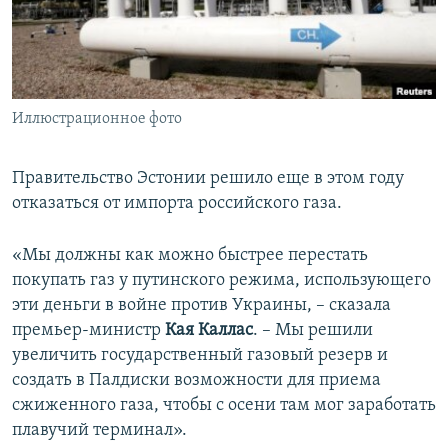
ПРИСОЕДИНЯЙТЕСЬ!
ПОБЕДИТЕЛЕЙ НЕ СУДЯТ?
КРЫМ.НЕПОКОРЕННЫЙ
ELIFBE
Иллюстрационное фото
УКРАИНСКАЯ ПРОБЛЕМА КРЫМА
Все сайты RFE/RL
Правительство Эстонии решило еще в этом году
отказаться от импорта российского газа.
«Мы должны как можно быстрее перестать
покупать газ у путинского режима, использующего
эти деньги в войне против Украины, – сказала
премьер-министр
Кая Каллас
. – Мы решили
увеличить государственный газовый резерв и
создать в Палдиски возможности для приема
сжиженного газа, чтобы с осени там мог заработать
плавучий терминал».