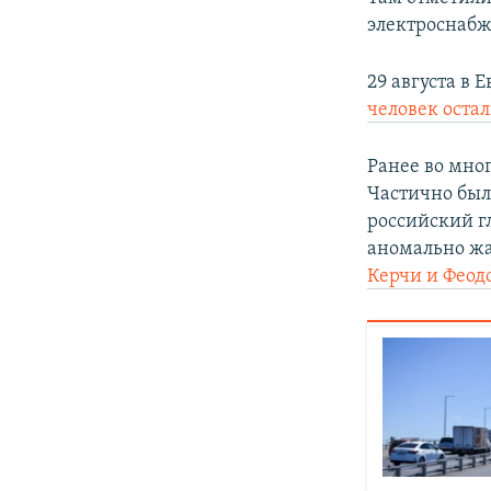
ПОБЕДИТЕЛЕЙ НЕ СУДЯТ?
электроснабж
КРЫМ.НЕПОКОРЕННЫЙ
29 августа в 
ELIFBE
человек остал
УКРАИНСКАЯ ПРОБЛЕМА КРЫМА
Ранее во мно
Частично был
российский 
аномально жа
Керчи и Феод