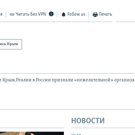
ся
Читать без VPN
Follow us
Печать
есь Крым
и Крым.Реалии в России признали «нежелательной» организ
НОВОСТИ