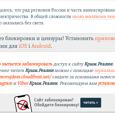
щалось, что ряд регионов России и часть аннексирова
 электричества. В общей сложности
около миллиона чел
 оказались без света.
ез блокировки и цензуры! Установить
прилож
лии для
iOS
і
Android
.
 пытается заблокировать
доступ к сайту
Крым.Реалии
.
енно читать
Крым.Реалии
можно с помощью
зеркально
0mceujdem.cloudfront.net/
следите за основными новост
tagram
и
Viber
Крым.Реалии
. Рекомендуем вам
установ
Сайт заблокирован?
читать >
Обойдите блокировку!