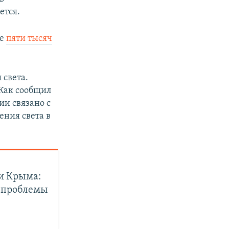
ется.
ее
пяти тысяч
света.
 Как сообщил
ии связано с
ния света в
 и Крыма:
, проблемы