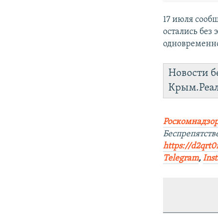
17 июля сооб
остались без
одновременно
Новости б
Крым.Реа
Роскомнадзор
Беспрепятств
https://d2qrt
Telegram
,
Ins