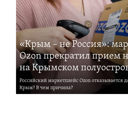
«Крым – не Россия»: ма
Ozon прекратил прием н
на Крымском полуостро
Российский маркетплейс Ozon отказывается до
Крым? В чем причина?