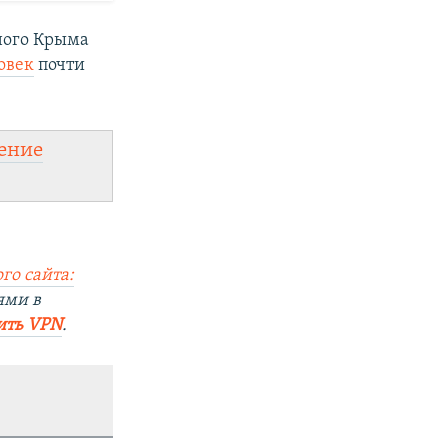
нного Крыма
овек
почти
ение
го сайта:
ями в
ить VPN
.