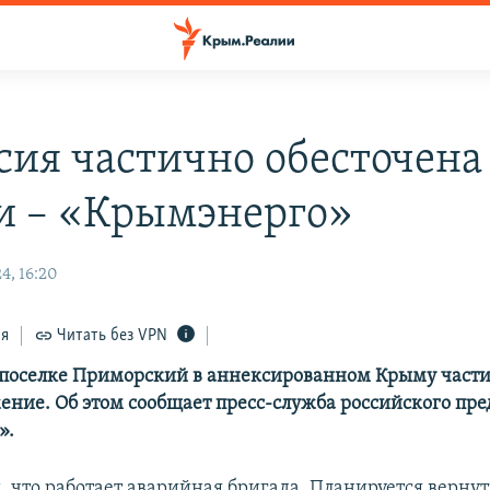
сия частично обесточена 
и – «Крымэнерго»
4, 16:20
ся
Читать без VPN
 поселке Приморский в аннексированном Крыму части
ение. Об этом сообщает пресс-служба российского пр
».
, что работает аварийная бригада. Планируется вернут