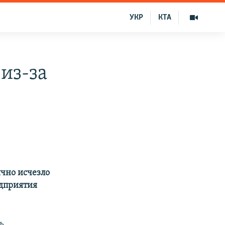
УКР
КТА
из-за
чно исчезло
едприятия
ь