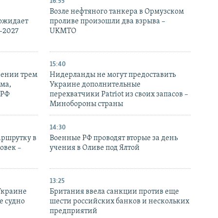
16:55
Возле нефтяного танкера в Ормузском
 ожидает
проливе произошли два взрыва –
-2027
UKMTO
15:40
рении трем
Нидерланды не могут предоставить
ма,
Украине дополнительные
 РФ
перехватчики Patriot из своих запасов –
Минобороны страны
14:30
аршрутку в
Военные РФ проводят вторые за день
овек –
учения в Оливе под Ялтой
13:25
Украине
Британия ввела санкции против еще
е судно
шести российских банков и нескольких
предприятий