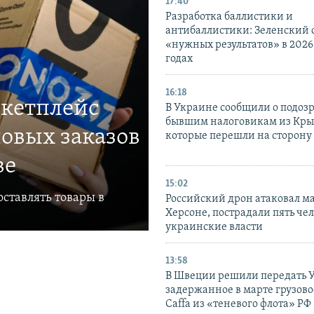
17:40
Разработка баллистики и
антибаллистики: Зеленский
«нужных результатов» в 2026
годах
16:18
ркетплейс
В Украине сообщили о подоз
бывшим налоговикам из Кры
овых заказов
которые перешли на сторону
ве
15:02
ставлять товары в
Российский дрон атаковал м
Херсоне, пострадали пять чел
украинские власти
13:58
В Швеции решили передать 
задержанное в марте грузово
Caffa из «теневого флота» РФ