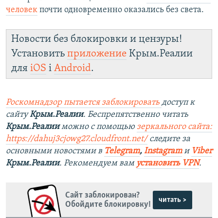
человек
почти одновременно оказались без света.
Новости без блокировки и цензуры!
Установить
приложение
Крым.Реалии
для
iOS
і
Android
.
Роскомнадзор пытается заблокировать
доступ к
сайту
Крым.Реалии
. Беспрепятственно читать
Крым.Реалии
можно с помощью
зеркального сайта:
https://dahuj3cjowg27.cloudfront.net/
следите за
основными новостями в
Telegram
,
Instagram
и
Viber
Крым.Реалии
. Рекомендуем вам
установить VPN
.
Сайт заблокирован?
читать >
Обойдите блокировку!