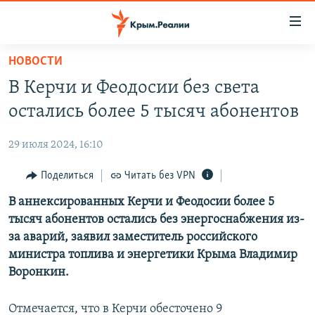
Доступность
ссылки
Вернуться
НОВОСТИ
к
НОВОСТИ
В Керчи и Феодосии без света
основному
СПЕЦПРОЕКТЫ
содержанию
остались более 5 тысяч абонентов
ВОДА
Вернутся
ГРУЗ 200
к
29 июля 2024, 16:10
ИСТОРИЯ
КАРТА ВОЕННЫХ ОБЪЕКТОВ КРЫМА
главной
ЕЩЕ
Поделиться
Читать без VPN
11 ЛЕТ ОККУПАЦИИ КРЫМА. 11 ИСТОРИЙ СОПРОТИВЛЕНИЯ
навигации
Вернутся
РАДІО СВОБОДА
В аннексированных Керчи и Феодосии более 5
ИНТЕРАКТИВ
к
тысяч абонентов остались без энергоснабжения из-
КАК ОБОЙТИ БЛОКИРОВКУ
ИНФОГРАФИКА
поиску
за аварий, заявил заместитель российского
ТЕЛЕПРОЕКТ КРЫМ.РЕАЛИИ
министра топлива и энергетики Крыма Владимир
Українською
Воронкин.
СОВЕТЫ ПРАВОЗАЩИТНИКОВ
Qırımtatar
ПРОПАВШИЕ БЕЗ ВЕСТИ
Отмечается, что в Керчи обесточено 9