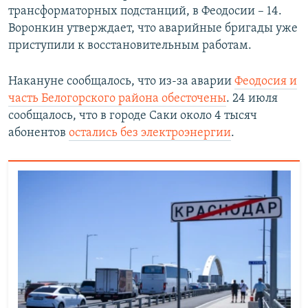
трансформаторных подстанций, в Феодосии – 14.
ПРИСОЕДИНЯЙТЕСЬ!
ПОБЕДИТЕЛЕЙ НЕ СУДЯТ?
Воронкин утверждает, что аварийные бригады уже
КРЫМ.НЕПОКОРЕННЫЙ
приступили к восстановительным работам.
ELIFBE
Накануне сообщалось, что из-за аварии
Феодосия и
УКРАИНСКАЯ ПРОБЛЕМА КРЫМА
часть Белогорского района обесточены
. 24 июля
Все сайты RFE/RL
сообщалось, что в городе Саки около 4 тысяч
абонентов
остались без электроэнергии
.