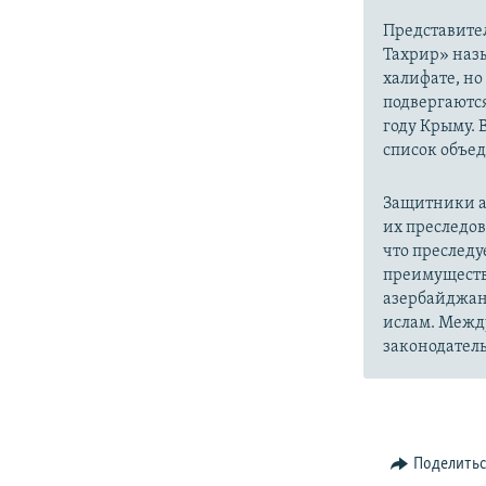
Представите
Тахрир» наз
халифате, но
подвергаютс
году Крыму. 
список объе
Защитники а
их преследо
что преслед
преимуществ
азербайджан
ислам. Межд
законодатель
Поделить