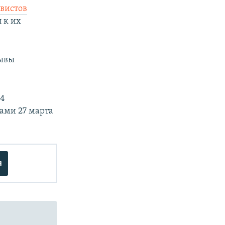
ивистов
 к их
зывы
24
ами 27 марта
я