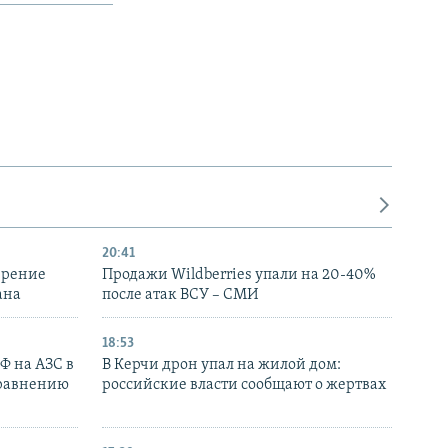
20:41
ирение
Продажи Wildberries упали на 20-40%
ана
после атак ВСУ – СМИ
18:53
РФ на АЗС в
В Керчи дрон упал на жилой дом:
сравнению
российские власти сообщают о жертвах