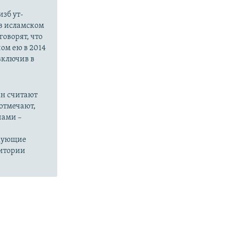
зб ут-
в исламском
оворят, что
ом ею в 2014
 включив в
ан считают
отмечают,
нами –
едующие
ритории