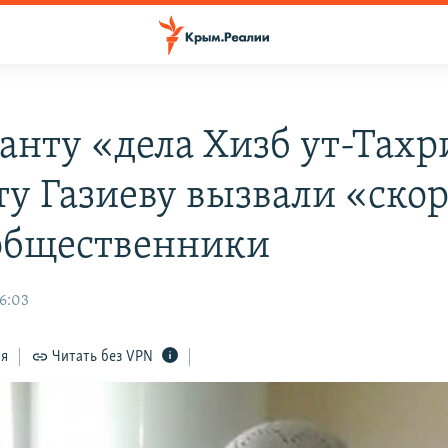
анту «дела Хизб ут-Тахр
ту Газиеву вызвали «ско
 общественники
16:03
ся
Читать без VPN