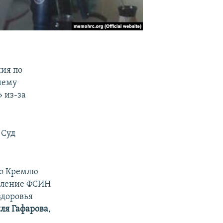
ия по
нему
 из-за
. Суд
о Кремлю
деление ФСИН
здоровья
ля Гафарова
,