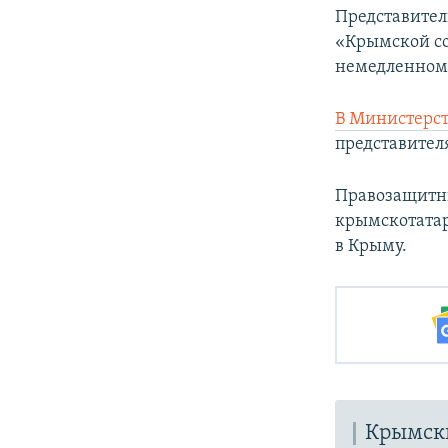
Представител
«Крымской со
немедленном
В Министерст
представител
Правозащитн
крымскотатар
в Крыму.
Крымски