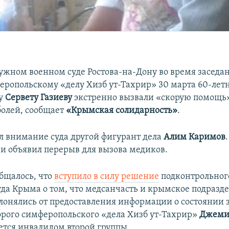
жном военном суде Ростова-на-Дону во время заседан
еропольскому «делу Хизб ут-Тахрир» 30 марта 60-лет
у
Сервету Газиеву
экстренно вызвали «скорую помощь»
олей, сообщает
«Крымская солидарность»
.
ил внимание суда другой фигурант дела
Алим Каримов
 и объявил перерыв для вызова медиков.
бщалось, что
вступило в силу решение
подконтрольног
уда Крыма о том, что медсанчасть и крымское подраз
лонялись от предоставления информации о состоянии 
орого симферопольского «дела Хизб ут-Тахрир»
Джеми
ется инвалидом второй группы.