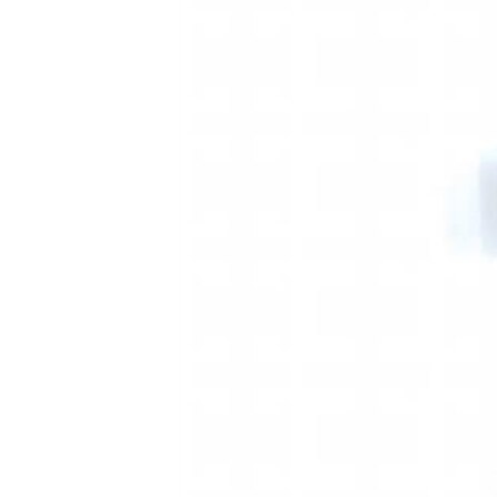
ПОБЕДИТЕЛЕЙ НЕ СУДЯТ?
КРЫМ.НЕПОКОРЕННЫЙ
ELIFBE
УКРАИНСКАЯ ПРОБЛЕМА КРЫМА