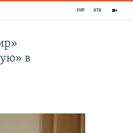
УКР
КТА
ир»
рую» в