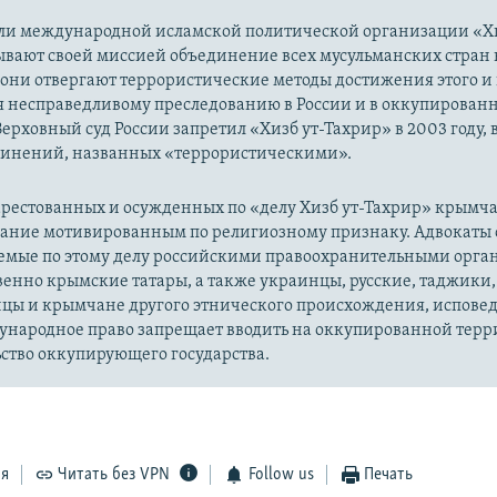
ли международной исламской политической организации «Хи
ывают своей миссией объединение всех мусульманских стран 
 они отвергают террористические методы достижения этого и г
я несправедливому преследованию в России и в оккупированн
Верховный суд России запретил «Хизб ут-Тахрир» в 2003 году,
динений, названных «террористическими».
рестованных и осужденных по «делу Хизб ут-Тахрир» крымч
вание мотивированным по религиозному признаку. Адвокаты 
уемые по этому делу российскими правоохранительными орга
енно крымские татары, а также украинцы, русские, таджики,
цы и крымчане другого этнического происхождения, испов
ународное право запрещает вводить на оккупированной тер
ство оккупирующего государства.
ся
Читать без VPN
Follow us
Печать