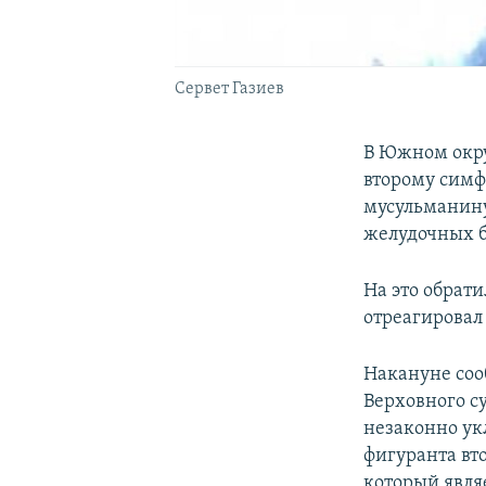
Сервет Газиев
В Южном окру
второму симф
мусульманин
желудочных б
На это обрат
отреагировал
Накануне соо
Верховного с
незаконно ук
фигуранта вт
который явля