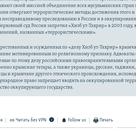
ывают своей миссией объединение всех мусульманских стран 
 они отвергают террористические методы достижения этого и г
я несправедливому преследованию в России и в оккупированн
Верховный суд России запретил «Хизб ут-Тахрир» в 2003 году,
динений, названных «террористическими».
рестованных и осужденных по «делу Хизб ут-Тахрир» крымч
вание мотивированным по религиозному признаку. Адвокаты 
уемые по этому делу российскими правоохранительными орга
енно крымские татары, а также украинцы, русские, таджики,
цы и крымчане другого этнического происхождения, испов
ународное право запрещает вводить на оккупированной тер
ство оккупирующего государства.
ся
Читать без VPN
Follow us
Печать