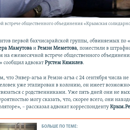
й встрече общественного объединения «Крымская солидарност
нтов первой бахчисарайской группы, обвиняемых по «
ера Мамутова
и
Ремзи Меметова
, поместили в штрафн
м на ежемесячной встрече общественного объединен
» сообщил адвокат
Рустем Кямилев
.
ом, что Энвер-агъа и Ремзи-агъа с 24 сентября числа не
 человек уже этапирован в колонию, он имеет возможно
связаться с родственниками. Уже пять дней они не вых
роятностью могу сказать, что, скорее всего, они наход
ляторе», – рассказал адвокат корреспонденту
Крым.Р
БОЛЬШЕ ПО ТЕМЕ: