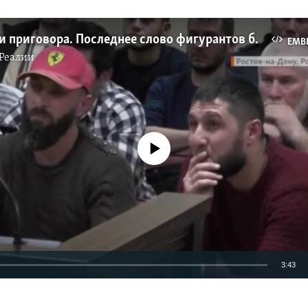
В ожидании приговора. Последнее слово фигурантов бахчисарайского «дела Хизб ут-Тахрир» (видео)
EMB
Реалии
No media source currently available
3:43
EMBED