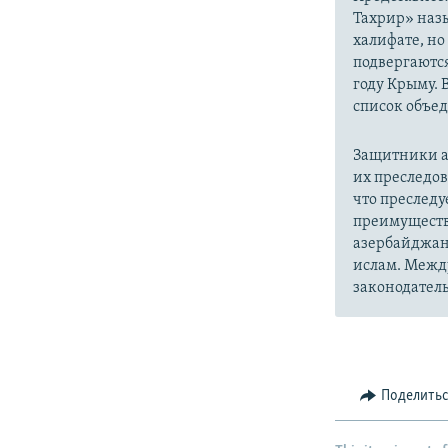
Тахрир» наз
халифате, но
подвергаютс
году Крыму. 
список объе
Защитники а
их преследо
что преслед
преимуществ
азербайджан
ислам. Межд
законодатель
Поделить