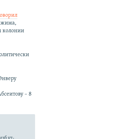
говорил
ежима,
м колонии
политически
px
width
 Энверу
бсеитову – 8
зб ут-