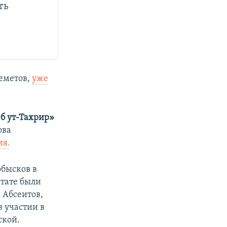
ть
Меметов,
уже
б ут-Тахрир»
ова
ия.
обысков в
ьтате были
 Абсеитов,
 участии в
ской.