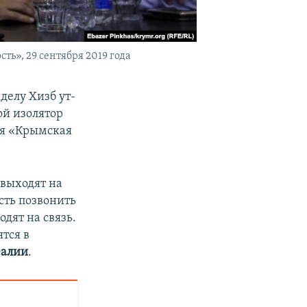
ь», 29 сентября 2019 года
делу Хизб ут-
ой изолятор
ия «Крымская
 выходят на
сть позвонить
одят на связь.
ятся в
еалии
.