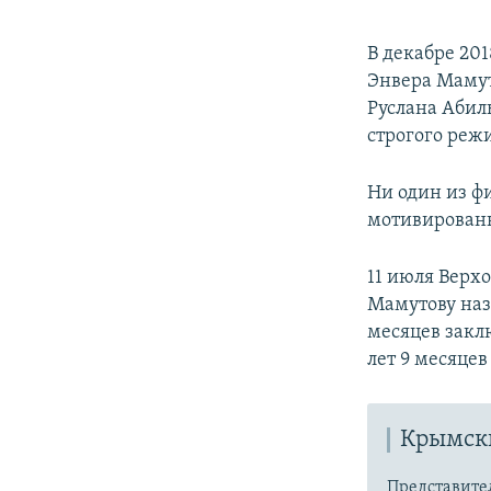
В декабре 201
Энвера Мамут
Руслана Абил
строгого реж
Ни один из ф
мотивированн
11 июля Верх
Мамутову наз
месяцев закл
лет 9 месяце
Крымски
Представите