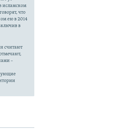
в исламском
оворят, что
ом ею в 2014
 включив в
ан считают
отмечают,
нами –
едующие
ритории