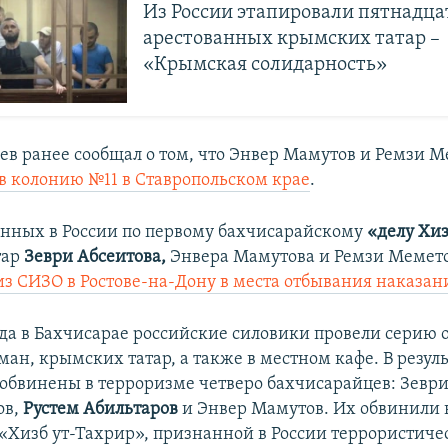
Из России этапировали пятнадца
арестованных крымских татар –
«Крымская солидарность»
ев ранее сообщал о том, что Энвер Мамутов и Ремзи 
в колонию №11 в Ставропольском крае
.
нных в России по первому бахчисарайскому
«делу Хиз
тар
Зеври Абсеитова,
Энвера Мамутова и Ремзи Мемет
из СИЗО в Ростове-на-Дону в места отбывания наказан
ода в Бахчисарае российские силовики провели серию 
ан, крымских татар, а также в местном кафе. В резул
обвинены в терроризме четверо бахчисарайцев: Зеври
ов,
Рустем Абильтаров
и Энвер Мамутов. Их обвинили в
«Хизб ут-Тахрир», признанной в России террористиче