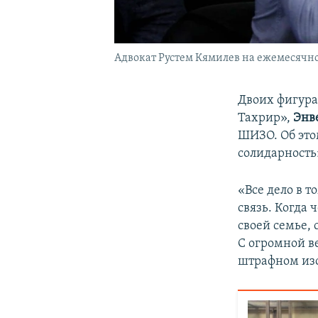
Адвокат Рустем Кямилев на ежемесячно
Двоих фигура
Тахрир»,
Энв
ШИЗО. Об это
солидарность
«Все дело в т
связь. Когда
своей семье, 
С огромной ве
штрафном изо