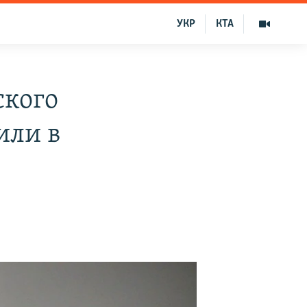
УКР
КТА
ского
или в