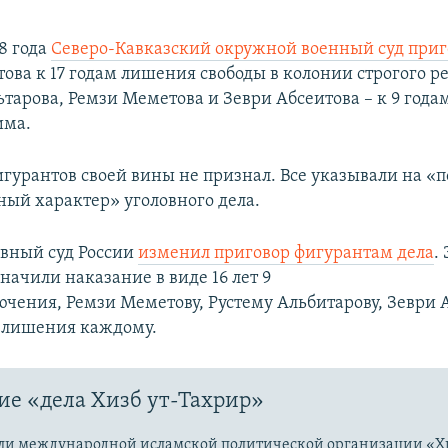
8 года
Северо-Кавказский окружной военный суд при
ова к 17 годам лишения свободы в колонии строгого р
ьтарова, Ремзи Меметова и Зеври Абсеитова – к 9 года
има.
игурантов своей вины не признал. Все указывали на «
ый характер» уголовного дела.
овный суд России
изменил приговор фигурантам дела
.
начили наказание в виде 16 лет 9
ючения, Ремзи Меметову, Рустему Альбитарову, Зеври А
в лишения каждому.​
е «дела Хизб ут-Тахрир»
ли международной исламской политической организации «Хи