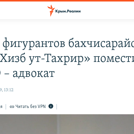
 фигурантов бахчисарай
 Хизб ут-Тахрир» помест
– адвокат
, 13:12
ся
Читать без VPN