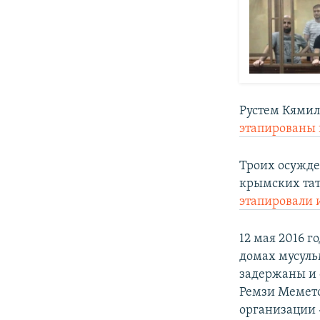
Рустем Кямил
этапированы 
Троих осужде
крымских та
этапировали 
12 мая 2016 г
домах мусульм
задержаны и 
Ремзи Мемет
организации 