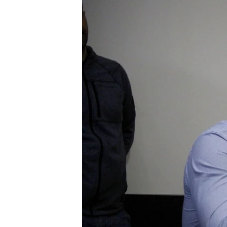
ПОБЕДИТЕЛЕЙ НЕ СУДЯТ?
КРЫМ.НЕПОКОРЕННЫЙ
ELIFBE
УКРАИНСКАЯ ПРОБЛЕМА КРЫМА