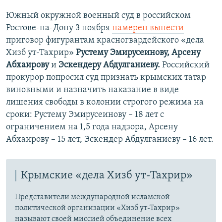
Южный окружной военный суд в российском
Ростове-на-Дону 3 ноября
намерен вынести
приговор фигурантам красногвардейского «дела
Хизб ут-Тахрир»
Рустему Эмирусеинову, Арсену
Абхаирову
и
Эскендеру Абдулганиеву.
​Российский
прокурор попросил суд признать крымских татар
виновными и назначить наказание в виде
лишения свободы в колонии строгого режима на
сроки: Рустему Эмирусеинову – 18 лет с
ограничением на 1,5 года надзора, Арсену
Абхаирову – 15 лет, Эскендер Абдулганиеву – 16 лет.
Крымские «дела Хизб ут-Тахрир»
Представители международной исламской
политической организации «Хизб ут-Тахрир»
называют своей миссией объединение всех