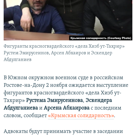
ПРИСОЕДИНЯЙТЕСЬ!
ПОБЕДИТЕЛЕЙ НЕ СУДЯТ?
КРЫМ.НЕПОКОРЕННЫЙ
ELIFBE
УКРАИНСКАЯ ПРОБЛЕМА КРЫМА
Все сайты RFE/RL
Фигуранты красногвардейского «дела Хизб ут-Тахрир»
Рустем Эмирусеинов, Арсен Абхаиров и Эскендер
Абдулганиев
В Южном окружном военном суде в российском
Ростове-на-Дону 2 ноября ожидается выступление
фигурантов красногвардейского «дела Хизб ут-
Тахрир»
Рустема Эмирусеинова
,
Эскендера
Абдулганиева
и
Арсена Абхаирова
с последним
словом, сообщает
«Крымская солидарность»
.
Адвокаты будут принимать участие в заседании