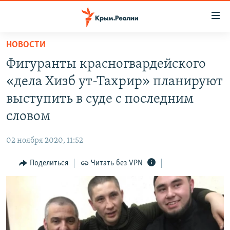
Доступность
ссылки
Вернуться
НОВОСТИ
к
НОВОСТИ
Фигуранты красногвардейского
основному
СПЕЦПРОЕКТЫ
содержанию
«дела Хизб ут-Тахрир» планируют
ВОДА
Вернутся
ГРУЗ 200
выступить в суде с последним
к
ИСТОРИЯ
КАРТА ВОЕННЫХ ОБЪЕКТОВ КРЫМА
словом
главной
ЕЩЕ
11 ЛЕТ ОККУПАЦИИ КРЫМА. 11 ИСТОРИЙ СОПРОТИВЛЕНИЯ
навигации
02 ноября 2020, 11:52
Вернутся
РАДІО СВОБОДА
ИНТЕРАКТИВ
к
Поделиться
Читать без VPN
КАК ОБОЙТИ БЛОКИРОВКУ
ИНФОГРАФИКА
поиску
ТЕЛЕПРОЕКТ КРЫМ.РЕАЛИИ
Українською
СОВЕТЫ ПРАВОЗАЩИТНИКОВ
Qırımtatar
ПРОПАВШИЕ БЕЗ ВЕСТИ