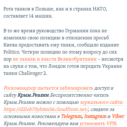
Рота танков в Польше, как и в странах НАТО,
составляет 14 машин.
В то же время руководство Германии пока не
изменило свою позицию в отношении просьб
Киева предоставить ему танки, сообщало издание
Politico. Четкую позицию по этому вопросу до сих
пор
не заняли и власти Великобритании
– несмотря
на слухи о том, что Лондон готов передать Украине
танки Challenger 2.
Роскомнадзор пытается заблокировать
доступ к
сайту
Крым.Реалии
.
Беспрепятственно читать
Крым.Реалии можно с помощью
зеркального сайта:
https://d2lob73yht6n56.cloudfront.net/
, следите за
основными новостями в
Telegram
,
Instagram
и
Viber
Крым.Реалии. Рекомендуем вам
установить VPN
.