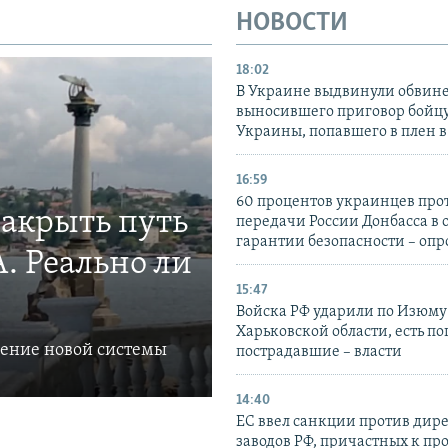
НОВОСТИ
18:02
В Украине выдвинули обвине
выносившего приговор бойц
Украины, попавшего в плен 
16:59
60 процентов украинцев про
закрыть путь
передачи России Донбасса в 
гарантии безопасности – опр
. Реально ли
15:47
Войска РФ ударили по Изюму
Харьковской области, есть п
ление новой системы
пострадавшие – власти
14:40
ЕС ввел санкции против дир
заводов РФ, причастных к пр