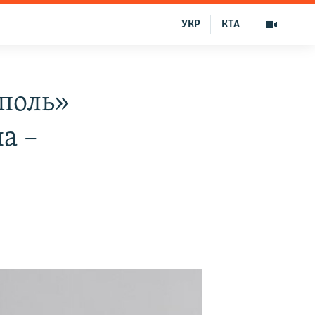
УКР
КТА
ополь»
а –