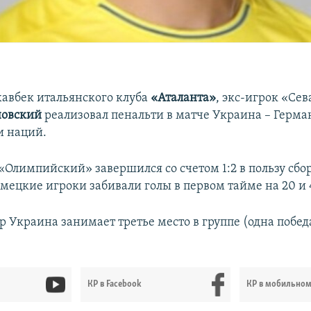
авбек итальянского клуба
«Аталанта»
, экс-игрок «Се
новский
реализовал пенальти в матче Украина – Герма
и наций.
«Олимпийский» завершился со счетом 1:2 в пользу сбо
мецкие игроки забивали голы в первом тайме на 20 и 
р Украина занимает третье место в группе (одна побед
КР в Facebook
КР в мобильно