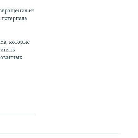
озвращения из
 потерпела
ков, которые
ринять
ированных