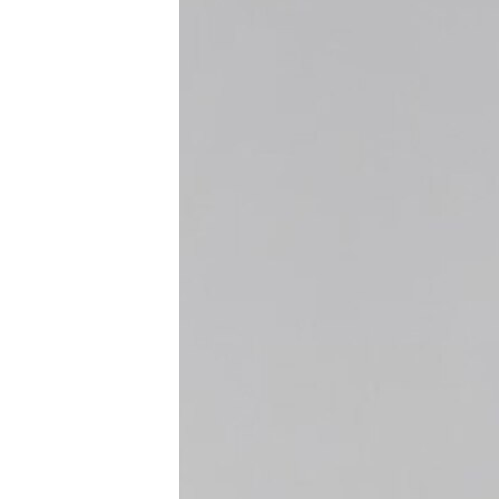
ПОБЕДИТЕЛЕЙ НЕ СУДЯТ?
КРЫМ.НЕПОКОРЕННЫЙ
ELIFBE
УКРАИНСКАЯ ПРОБЛЕМА КРЫМА