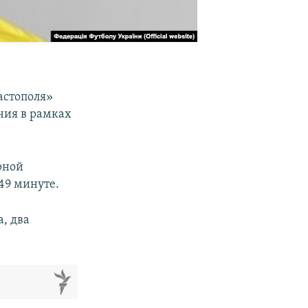
вастополя»
ния в рамках
рной
49 минуте.
а, два
м