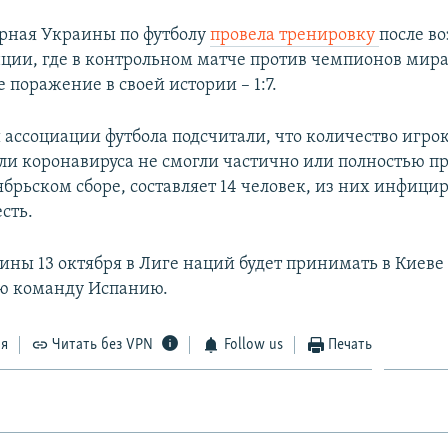
рная Украины по футболу
провела тренировку
после в
ции, где в контрольном матче против чемпионов мира
 поражение в своей истории – 1:7.
 ассоциации футбола подсчитали, что количество игро
или коронавируса не смогли частично или полностью п
ябрьском сборе, составляет 14 человек, из них инфиц
сть.
ины 13 октября в Лиге наций будет принимать в Киеве
ю команду Испанию.
ся
Читать без VPN
Follow us
Печать