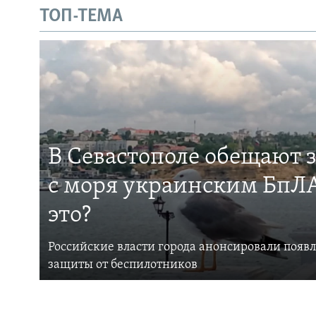
ТОП-ТЕМА
В Севастополе обещают 
с моря украинским БпЛА
это?
Российские власти города анонсировали появ
защиты от беспилотников