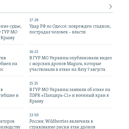
17:28
ние судье,
Удар РФ по Одессе: поврежден стадион,
у ГУР МО
пострадал человек – власти
в Крыму
16:22
тив
В ГУР МО Украины опубликовали видео
обмен на
с морских дронов Magura, которые
ос
участвовали в атаке на Ялту 7 августа
15:15
 в
В ГУР МО Украины заявили об атаке на
огибшие и
ПЗРК «Панцирь-С1» и военный кран в
Крыму
13:50
екторов
Россия: Wildberries включила в
оизводству
страхование риски атак дронов