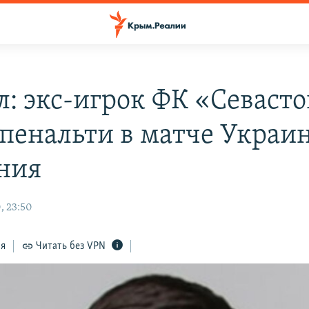
л: экс-игрок ФК «Севаст
 пенальти в матче Украин
ния
, 23:50
ся
Читать без VPN