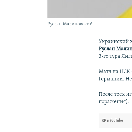
Руслан Малиновский
Украинский х
Руслан Мали
3-го тура Лиг
Матч на НСК 
Германии. Не
После трех иг
поражения).
КР в YouTube