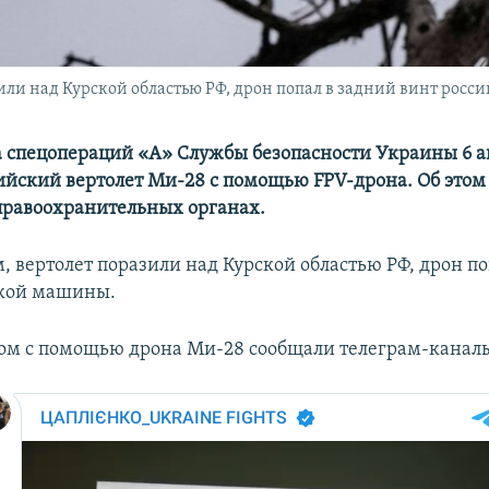
или над Курской областью РФ, дрон попал в задний винт рос
 спецопераций «А» Службы безопасности Украины 6 а
ийский вертолет Ми-28 с помощью FPV-дрона. Об это
правоохранительных органах.
, вертолет поразили над Курской областью РФ, дрон по
ской машины.
том с помощью дрона Ми-28 сообщали телеграм-канал