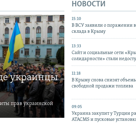
НОВОСТИ
15:10
В ВСУ заявили о поражении 
склада в Крыму
13:33
Сайт и социальные сети «Кр
солидарности» стали недост
11:18
где украинцы
В Крыму снова снизят объем
свободной продажи топлива
щиты прав украинской
09:05
Украина закупит у Турции р
ATACMS и пусковые установ