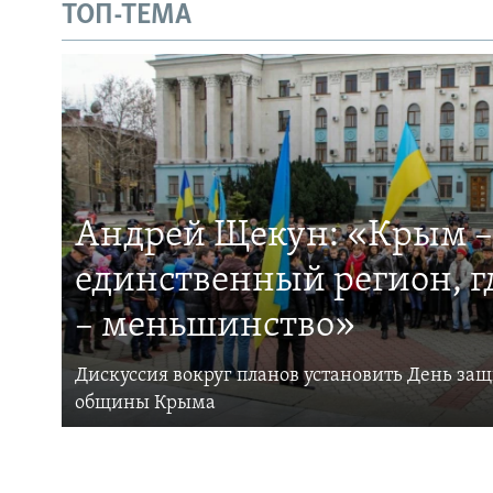
ТОП-ТЕМА
Андрей Щекун: «Крым –
единственный регион, 
– меньшинство»
Дискуссия вокруг планов установить День за
общины Крыма