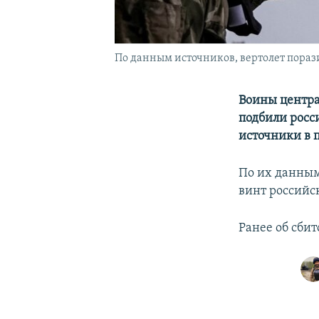
По данным источников, вертолет пораз
Воины центра
подбили росс
источники в 
По их данным
винт россий
Ранее об сби