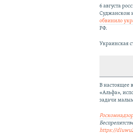
6 августа ро
Суджанском и
обвинило ук
РФ.
Украинская с
В настоящее 
«Альфа», исп
задачи малым
Роскомнадзор
Беспрепятств
https://d1uwu