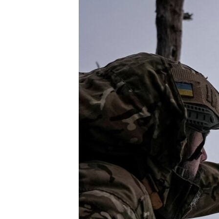
ПОБЕДИТЕЛЕЙ НЕ СУДЯТ?
КРЫМ.НЕПОКОРЕННЫЙ
ELIFBE
УКРАИНСКАЯ ПРОБЛЕМА КРЫМА