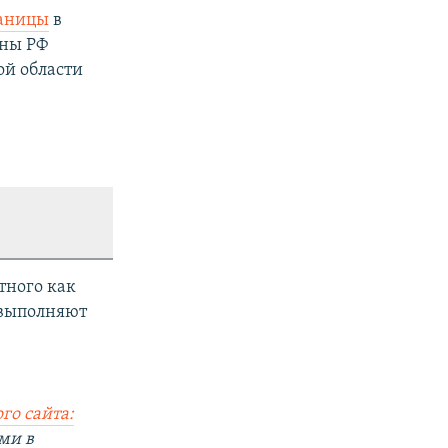
раницы
в
оны РФ
ой области
тного как
 выполняют
го сайта:
ми в