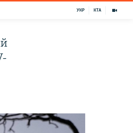
УКР
КТА
ий
V-