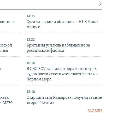
14:15
военного
Хуситы заявили об атаке на НПЗ Saudi
Aramco
12:22
ымской
Британия усилила наблюдение за
упны
российским флотом
10:14
ы
В СБС ВСУ заявили о поражении трех
судов российского «теневого флота» в
Черном море
18:10
акеты
Старший сын Кадырова получил звание
ки M270
«героя Чечни»
БОЛЬШЕ