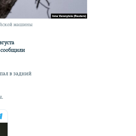
сийской машины
вгуста
м сообщили
пал в задний
ы.