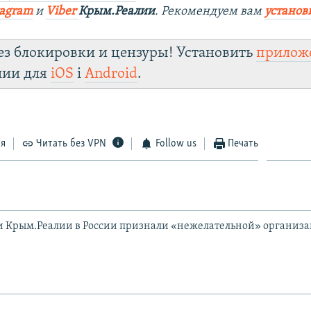
tagram
и
Viber
Крым.Реалии
. Рекомендуем вам
установ
ез блокировки и цензуры! Установить
прилож
лии для
iOS
і
Android
.
ся
Читать без VPN
Follow us
Печать
и Крым.Реалии в России признали «нежелательной» организ