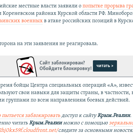
ссийские местные власти заявили о
попытке прорыва г
 Кореневском районах Курской области РФ. Минобор
раинских военных
в атаке российских позиций в Курск
торона на эти заявления не реагировала.
Сайт заблокирован?
читать >
Обойдите блокировку!
время бойцы Центра специальных операций «А», извес
ользуют свои навыки для защиты страны, в частности,
и группами по всем направлениям боевых действий.
 пытается заблокировать
доступ к сайту
Крым.Реалии
.
енно читать
Крым.Реалии
можно с помощью
зеркально
2hj0kx59f.cloudfront.net/
следите за основными новостя