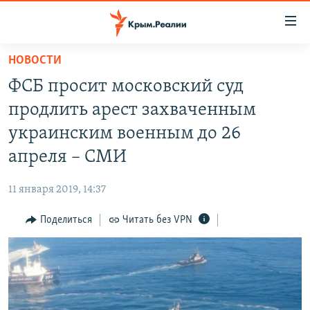
Доступность
ссылки
Вернуться
НОВОСТИ
к
НОВОСТИ
ФСБ просит московский суд
основному
СПЕЦПРОЕКТЫ
содержанию
продлить арест захваченным
ВОДА
Вернутся
ГРУЗ 200
украинским военным до 26
к
ИСТОРИЯ
КАРТА ВОЕННЫХ ОБЪЕКТОВ КРЫМА
апреля – СМИ
главной
ЕЩЕ
11 ЛЕТ ОККУПАЦИИ КРЫМА. 11 ИСТОРИЙ СОПРОТИВЛЕНИЯ
навигации
11 января 2019, 14:37
Вернутся
РАДІО СВОБОДА
ИНТЕРАКТИВ
к
Поделиться
Читать без VPN
КАК ОБОЙТИ БЛОКИРОВКУ
ИНФОГРАФИКА
поиску
ТЕЛЕПРОЕКТ КРЫМ.РЕАЛИИ
Українською
СОВЕТЫ ПРАВОЗАЩИТНИКОВ
Qırımtatar
ПРОПАВШИЕ БЕЗ ВЕСТИ