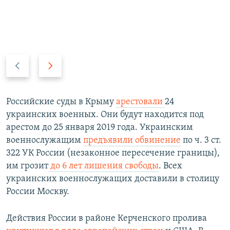
П
С
р
л
е
е
д
д
Российские суды в Крыму
арестовали
24
ы
у
украинских военных. Они будут находится под
д
ю
арестом до 25 января 2019 года. Украинским
у
щ
военнослужащим
предъявили обвинение
по ч. 3 ст.
щ
и
322 УК России (незаконное пересечение границы),
и
й
им грозит
до 6 лет лишения свободы
. Всех
й
с
украинских военнослужащих доставили в столицу
с
л
России Москву.​
л
а
а
й
Действия России в районе Керченского пролива
й
д