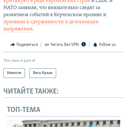
критикуют в ряде европейских стран
и США. В
д
НАТО заявили, что внимательно следят за
развитием событий в Керченском проливе и
призвали к сдержанности и деэскалации
напряжения.
Поделиться
Читать без VPN
Follow us
This item is part of
Новости
Весь Крым
ЧИТАЙТЕ ТАКЖЕ:
ТОП-ТЕМА