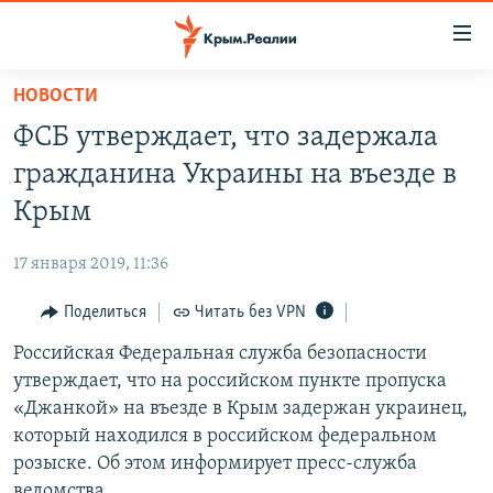
Доступность
ссылки
Вернуться
НОВОСТИ
к
НОВОСТИ
ФСБ утверждает, что задержала
основному
СПЕЦПРОЕКТЫ
содержанию
гражданина Украины на въезде в
ВОДА
Вернутся
ГРУЗ 200
Крым
к
ИСТОРИЯ
КАРТА ВОЕННЫХ ОБЪЕКТОВ КРЫМА
главной
17 января 2019, 11:36
ЕЩЕ
11 ЛЕТ ОККУПАЦИИ КРЫМА. 11 ИСТОРИЙ СОПРОТИВЛЕНИЯ
навигации
Вернутся
Поделиться
Читать без VPN
РАДІО СВОБОДА
ИНТЕРАКТИВ
к
Российская Федеральная служба безопасности
КАК ОБОЙТИ БЛОКИРОВКУ
ИНФОГРАФИКА
поиску
утверждает, что на российском пункте пропуска
ТЕЛЕПРОЕКТ КРЫМ.РЕАЛИИ
«Джанкой» на въезде в Крым задержан украинец,
Українською
который находился в российском федеральном
СОВЕТЫ ПРАВОЗАЩИТНИКОВ
Qırımtatar
розыске. Об этом информирует пресс-служба
ПРОПАВШИЕ БЕЗ ВЕСТИ
ведомства.