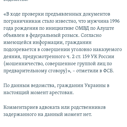
ПРИСОЕДИНЯЙТЕСЬ!
ПОБЕДИТЕЛЕЙ НЕ СУДЯТ?
«В ходе проверки предъявленных документов
КРЫМ.НЕПОКОРЕННЫЙ
пограничникам стало известно, что мужчина 1996
ELIFBE
года рождения по инициативе ОМВД по Алуште
объявлен в федеральный розыск. Согласно
УКРАИНСКАЯ ПРОБЛЕМА КРЫМА
имеющейся информации, гражданин
Все сайты RFE/RL
подозревается в совершении уголовно наказуемого
деяния, предусмотренного ч. 2 ст. 159 УК России
(мошенничество, совершенное группой лиц по
предварительному сговору)», – отметили в ФСБ.
По данным ведомства, гражданин Украины в
настоящий момент арестован.
Комментариев адвоката или родственников
задержанного на данный момент нет.